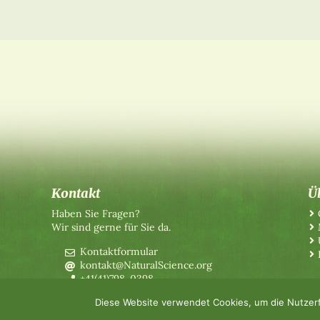
Kontakt
Ü
Haben Sie Fragen?
Wir sind gerne für Sie da.
Kontaktformular
kontakt@NaturalScience.org
+41(41)798-0398
Diese Website verwendet Cookies, um die Nutzerf
©2026 The World Foundation for Natural Science
-
Impressum
-
Datensch