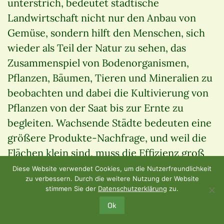
unterstrich, bedeutet städtische
Landwirtschaft nicht nur den Anbau von
Gemüse, sondern hilft den Menschen, sich
wieder als Teil der Natur zu sehen, das
Zusammenspiel von Bodenorganismen,
Pflanzen, Bäumen, Tieren und Mineralien zu
beobachten und dabei die Kultivierung von
Pflanzen von der Saat bis zur Ernte zu
begleiten. Wachsende Städte bedeuten eine
größere Produkte-Nachfrage, und weil die
Flächen klein sind, muss die Effizienz groß
sein. Die urbane Landwirtschaft kommt
Diese Website verwendet Cookies, um die Nutzerfreundlichkeit
zu verbessern. Durch die weitere Nutzung der Website
diesem Bedürfnis entgegen, indem sie
stimmen Sie der
Datenschutzerklärung
zu.
Produkte von hoher Qualität erzeugt. In der
Ok
herkömmlichen Landwirtschaft wird alles,