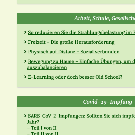
Arbeit, Schule, Gesellsch
So reduzieren Sie die Strahlungsbelastung im
Freizeit – Die große Herausforderung
Physisch auf Distanz – Sozial verbunden
Bewegung zu Hause – Einfache Übungen, um 
auszubalancieren
E-Learning oder doch besser Old School?
Covid-19-Impfung
SARS-CoV-2-Impfungen: Sollten Sie sich impfe
Jahr?
– Teil I von II
– Teil II von II