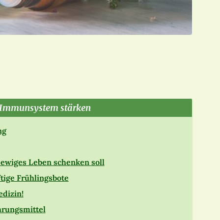
Immunsystem stärken
ng
s ewiges Leben schenken soll
ftige Frühlingsbote
edizin!
hrungsmittel