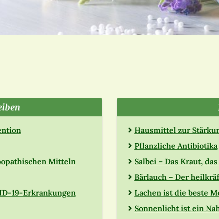
eiben
ention
Hausmittel zur Stärku
Pflanzliche Antibiotika
opathischen Mitteln
Salbei – Das Kraut, da
Bärlauch – Der heilkrä
VID-19-Erkrankungen
Lachen ist die beste M
Sonnenlicht ist ein Na