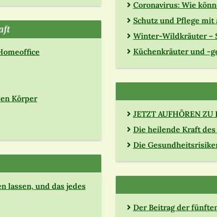
Coronavirus: Wie könn
Schutz und Pflege mit
aft
Winter-Wildkräuter –
Küchenkräuter und -g
 Homeoffice
den Körper
JETZT AUFHÖREN ZU
Die heilende Kraft de
Die Gesundheitsrisik
n lassen, und das jedes
Der Beitrag der fünft