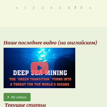
«
1
2
3
4
5
6
7
8
»
Наше последнее видео (на английском)
All videos
Текущие статьи