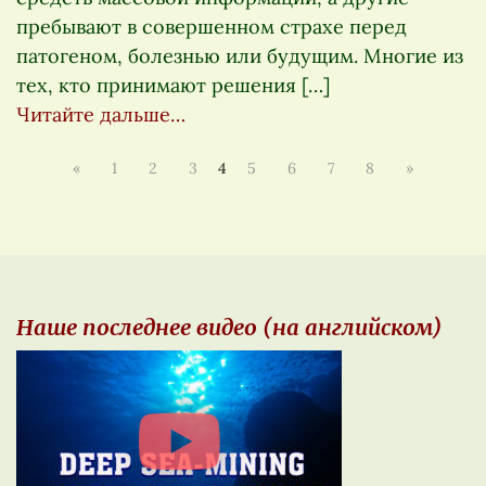
пребывают в совершенном страхе перед
патогеном, болезнью или будущим. Многие из
тех, кто принимают решения […]
Читайте дальше…
«
1
2
3
4
5
6
7
8
»
Наше последнее видео (на английском)