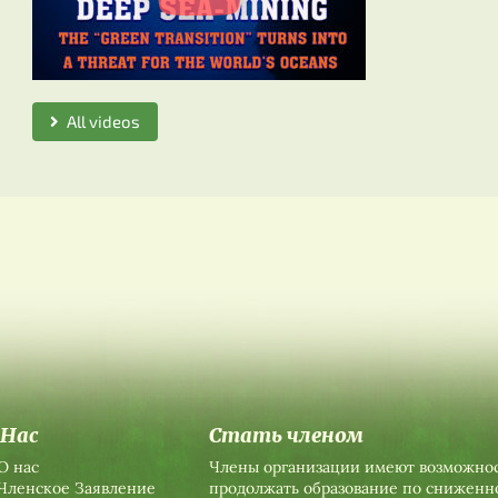
All videos
 Нас
Стать членом
О нас
Члены организации имеют возможно
Членское Заявление
продолжать образование по сниженн