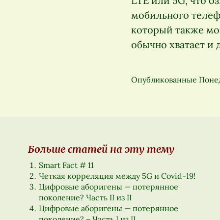
LTE или 5G, что о
мобильного телеф
который также мож
обычно хватает и 
Опубликованные
Понед
Больше статей на эту тему
Smart Fact # 11
Четкая корреляция между 5G и Covid-19!
Цифровые аборигены — потерянное
поколение? Часть II из II
Цифровые аборигены — потерянное
поколение? – Часть I из II