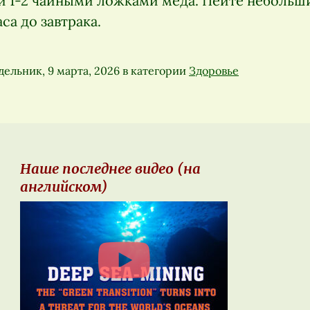
 и 1-2 чайными ложками меда. Пейте неболь
са до завтрака.
ельник, 9 марта, 2026
в категории
Здоровье
Наше последнее видео (на
английском)