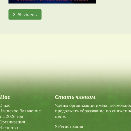
All videos
 Нас
Стать членом
О нас
Члены организации имеют возможно
Членское Заявление
продолжать образование по сниженн
на 2026 год
цене.
Организация
Регистрация
Членство