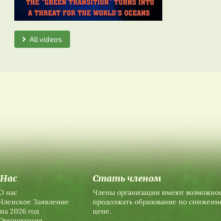
All videos
 Нас
Стать членом
О нас
Члены организации имеют возможно
Членское Заявление
продолжать образование по сниженн
на 2026 год
цене.
Организация