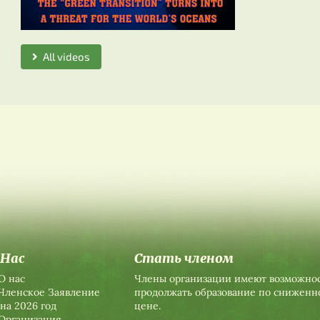
All videos
 Нас
Стать членом
О нас
Члены организации имеют возможно
Членское Заявление
продолжать образование по сниженн
на 2026 год
цене.
Организация