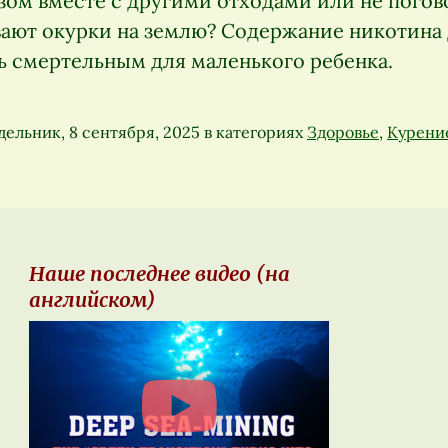
ом вместе с другими отходами или не погов
ают окурки на землю? Содержание никотина 
ь смертельным для маленького ребенка.
ельник, 8 сентября, 2025
в категориях
Здоровье
,
Курени
Наше последнее видео (на
английском)