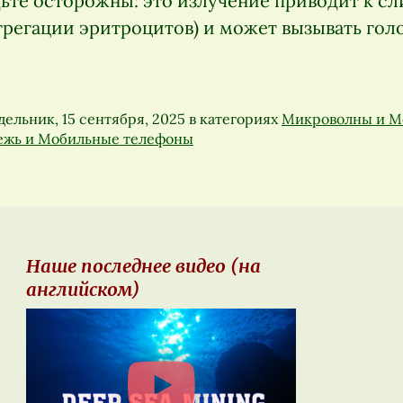
дьте осторожны: это излучение приводит к с
грегации эритроцитов) и может вызывать гол
ельник, 15 сентября, 2025
в категориях
Микроволны и М
ежь и Мобильные телефоны
Наше последнее видео (на
английском)