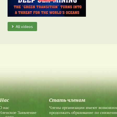
All videos
 Нас
Стать членом
О нас
Члены организации имеют возможно
Членское Заявление
продолжать образование по сниженн