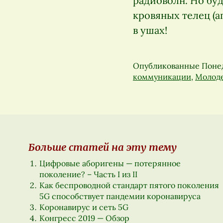
радиоволн. Но бу
кровяных телец (а
в ушах!
Опубликованные
Понед
коммуникации
,
Молод
Больше статей на эту тему
Цифровые аборигены — потерянное
поколение? – Часть I из II
Как беспроводной стандарт пятого поколения
5G способствует пандемии коронавируса
Коронавирус и сеть 5G
Конгресс 2019 — Обзор