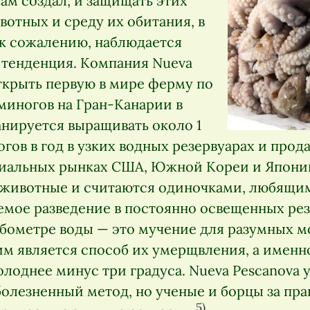
ам создал, и защищать этих
отных и среду их обитания, в
 к сожалению, наблюдается
тенденция. Компания Nueva
ткрыть первую в мире ферму по
иногов на Гран-Канарии в
анируется выращивать около 1
ов в год в узких водных резервуарах и прода
миальных рынках США, Южной Кореи и Япони
животные и считаются одиночками, любящим
мое разведение в постоянно освещенных резе
убометре воды — это мучение для разумных 
м является способ их умерщвления, а именно
олоднее минус три градуса. Nueva Pescanova 
болезненный метод, но ученые и борцы за пра
5)