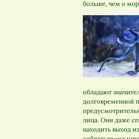
больше, чем о мо
обладают значите
долговременной п
предусмотрительн
лица. Они даже с
находить выход и
собратьев-осьмин