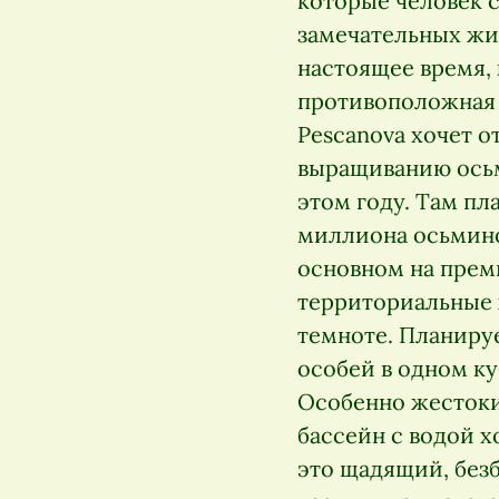
которые человек с
замечательных жив
настоящее время,
противоположная 
Pescanova хочет о
выращиванию осьм
этом году. Там пл
миллиона осьминог
основном на пре
территориальные 
темноте. Планируе
особей в одном к
Особенно жестоки
бассейн с водой х
это щадящий, без