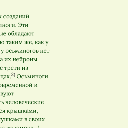
х созданий
иноги. Эти
ые обладают
 таким же, как у
о у осьминогов нет
 а их нейроны
е трети из
2)
цах.
Осьминоги
овременной и
твуют
ть человеческие
ися крышками,
кушками в своих
встве юмора…!