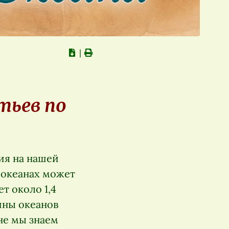
∣
тьев по
ия на нашей
в океанах может
т около 1,4
ины океанов
не мы знаем