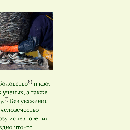
6)
боловство
и квот
 ученых, а также
7)
у.
Без уважения
 человечество
розу исчезновения
здно что-то