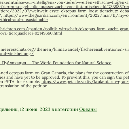
rkenntnisse-zur-intelligenz-von-tieren-werfen-ethische-fragen-a
frieren-so-geht-die-massenzucht-von-tintenfischen-ld.1733985?re
/tiere/2022/07/weltweit-erste-oktopus-farm-loest-tierschutz-deba
/
,
https://www.theguardian.com/environment/2022/mar/11/my-octo
thical-and-unsustainable
hrichten.com/spanien/politik-wirtschaft/oktopus-farm-zucht-gran-
ova-tierquaelerei-92149660.html
g-meeresschutz.org/themen/klimawandel/fischereisubventionen-sin
und-viel-beifang/
 Публикация — The World Foundation for Natural Science
anned octopus farm on Gran Canaria, the plans for the construction of
ties and have yet to be approved. To prevent this, you can sign the pe
ion PETA, for example:
https://www.peta.de/aktiv/krakenfarm-gran-
ranslation of the petition
ельник, 12 июня, 2023
в категории
Океаны