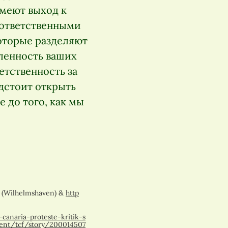
имеют выход к
, ответственными
оторые разделяют
ленность ваших
етственность за
дстоит открыть
е до того, как мы
ea (Wilhelmshaven) &
http
canaria-proteste-kritik-s
sent/tcf/story/200014507