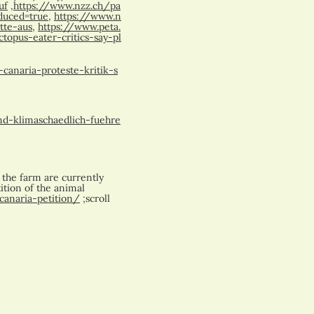
uf
,
https://www.nzz.ch/pa
duced=true
,
https://www.n
tte-aus
,
https://www.peta.
pus-eater-critics-say-pl
canaria-proteste-kritik-s
d-klimaschaedlich-fuehre
 the farm are currently
tition of the animal
canaria-petition/
;scroll