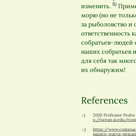
8)
изменить.
Приме
морю (но не тольк
за рыболовство и
ответственность 
собратьев-людей о
наших собратьев 
для себя так мног
их обнаружим!
References
References
2010 Professor Pedro
↑
1
s://ocean.si.edu/eco
https://www.costanac
↑
2
panien-nueva-pescan