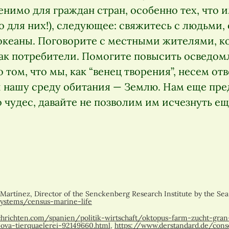
нимо для граждан стран, особенно тех, что 
о для них!), следующее: свяжитесь с людьми
 океаны. Поговорите с местными жителями, к
как потребители. Помогите повысить осведом
 том, что мы, как “венец творения”, несем отв
и нашу среду обитания — Землю. Нам еще пре
о чудес, давайте не позволим им исчезнуть ещ
 Martínez, Director of the Senckenberg Research Institute by the S
systems/census-marine-life
hrichten.com/spanien/politik-wirtschaft/oktopus-farm-zucht-gran-
ova-tierquaelerei-92149660.html
,
https://www.derstandard.de/con