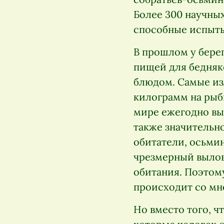
Более 300 научны
способные испыты
В прошлом у бере
пищей для бедняк
блюдом. Самые изл
килограмм на рыб
мире ежегодно выл
также значительн
обитатели, осьмин
чрезмерный вылов
обитания. Поэтому
происходит со мн
Но вместо того, ч