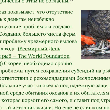
рически с этим не согласны.
аз показывает, что отсутствие
ь к деньгам неизбежно
твующие проблемы и создают
Создание большего числа ферм
ит проблему чрезмерного вылова
я воды.(
Всемирный День
 рыб — The World Foundation
)) Скорее, необходимо срочно
 проблемы путем сокращения субсидий на ры
соответствии с рекомендациями бесчисленных
 большие участки океана под надежную защит
ной среде обитания океанов и их обитателям
 которая кормит его самого, и ставит под уг
гатый источник жизни. Но еще не слишком по