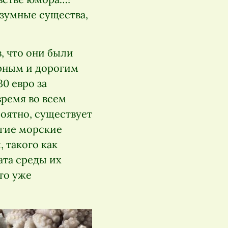
азумные существа,
, что они были
ярным и дорогим
0 евро за
время во всем
роятно, существует
гие морские
 такого как
ата среды их
то уже