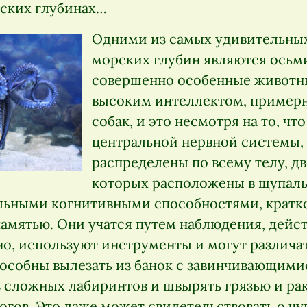
рских глубинах…
Одними из самых удивительны
морских глубин являются осьм
совершенно особенные животн
высоким интеллектом, примерно
собак, и это несмотря на то, чт
центральной нервной системы,
распределены по всему телу, дв
которых расположены в щупаль
льными когнитивными способностями, кратк
амятью. Они учатся путем наблюдения, дейс
о, используют инструменты и могут различа
пособны вылезать из банок с завинчивающим
з сложных лабиринтов и швырять грязью и ра
огов. Это даже может свидетельствовать о чу