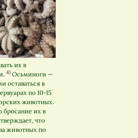
вать их в
4)
и.
Осьминоги —
и оставаться в
рвуарах по 10-15
морских животных.
 бросание их в
утверждает, что
ва животных по