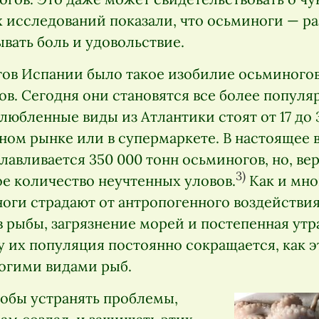
х исследований показали, что осьминоги — р
вать боль и удовольствие.
гов Испании было такое изобилие осьминогов
ов. Сегодня они становятся все более попул
юбленные виды из Атлантики стоят от 17 до 3
ном рынке или в супермаркете. В настоящее 
авливается 350 000 тонн осьминогов, но, ве
3)
ое количество неучтенных уловов.
Как и мно
оги страдают от антропогенного воздействия,
 рыбы, загрязнение морей и постепенная утр
 их популяция постоянно сокращается, как э
огими видами рыб.
тобы устранять проблемы,