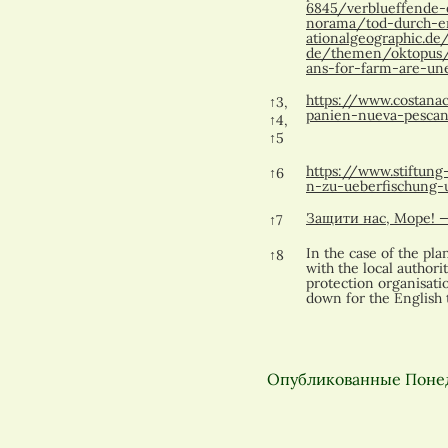
6845/verblueffende-e
norama/tod-durch-er
ationalgeographic.de
de/themen/oktopus
ans-for-farm-are-une
https://www.costanac
↑
3,
panien-nueva-pescan
↑
4,
↑
5
https://www.stiftun
↑
6
n-zu-ueberfischung-
Защити нас, Море! —
↑
7
In the case of the pl
↑
8
with the local authori
protection organisat
down for the English t
Опубликованные
Понед