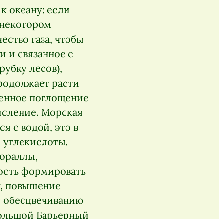
к океану: если
в некотором
ество газа, чтобы
и и связанное с
убку лесов),
родолжает расти
шенное поглощение
кисление. Морская
я с водой, это в
 углекислоты.
кораллы,
ность формировать
у, повышение
у обесцвечиванию
Большой Барьерный