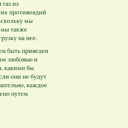
 газ из
ших противоядий
оскольку мы
, мы также
узку на нее.
ен быть приведен
ное любовью и
, какими бы
сли они не будут
овательно, каждое
нено путем