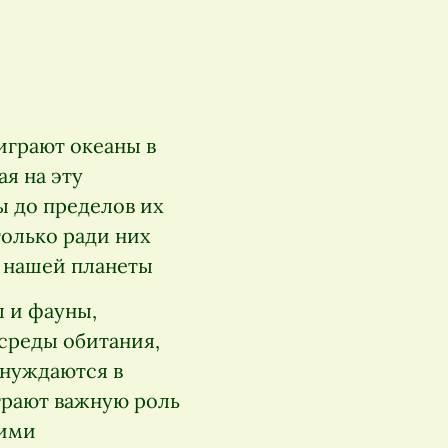
играют океаны в
я на эту
ы до пределов их
только ради них
я нашей планеты
 и фауны,
 среды обитания,
 нуждаются в
грают важную роль
оими