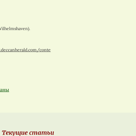
Wilhelmshaven).
.deccanherald.com/conte
аны
Текущие статьи