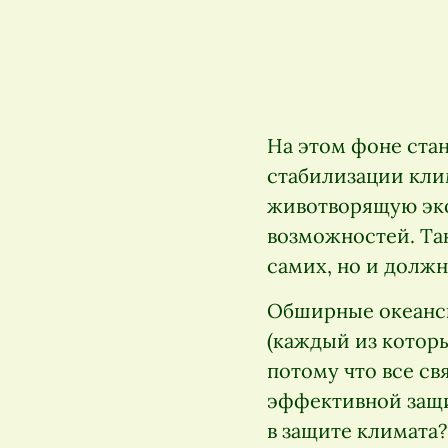
На этом фоне ста
стабилизации клим
животворящую эко
возможностей. Та
самих, но и долж
Обширные океанск
(каждый из которы
потому что все св
эффективной защит
в защите климата