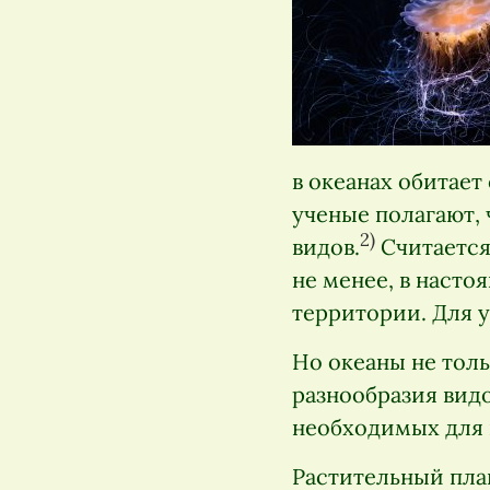
в океанах обитает
ученые полагают, 
2)
видов.
Считается,
не менее, в насто
территории. Для у
Но океаны не тол
разнообразия вид
необходимых для 
Растительный пла