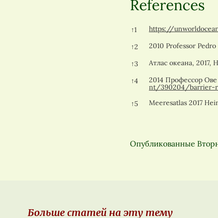
References
References
https://unworldocea
↑
1
2010 Professor Pedro
↑
2
Атлас океана, 2017, H
↑
3
2014 Профессор Ове
↑
4
nt/390204/barrier-re
Meeresatlas 2017 Hein
↑
5
Опубликованные
Вторн
Больше статей на эту тему