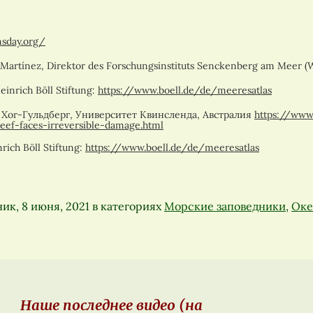
nsday.org/
 Martínez, Direktor des Forschungsinstituts Senckenberg am Meer (
einrich Böll Stiftung:
https://www.boell.de/de/meeresatlas
 Хог-Гульдберг, Университет Квинсленда, Австралия
https://www
ef-faces-irreversible-damage.html
rich Böll Stiftung:
https://www.boell.de/de/meeresatlas
ик, 8 июня, 2021
в категориях
Морские заповедники
,
Оке
Наше последнее видео (на