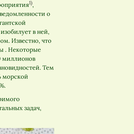
1)
роприятия
,
ведомленности о
гантской
изобилует в ней,
ом. Известно, что
ы . Некоторые
10 миллионов
азновидностей. Тем
% морской
%.
еримого
альных задач,