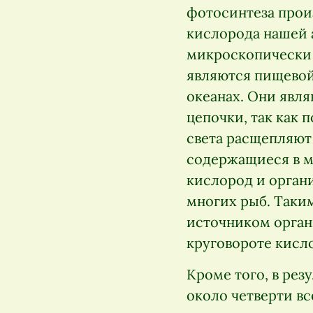
фотосинтеза прои
кислорода нашей 
микроскопически
являются пищевой
океанах. Они явл
цепочки, так как 
света расщепляют
содержащиеся в м
кислород и орган
многих рыб. Таки
источником органи
круговороте кисл
Кроме того, в рез
около четверти вс