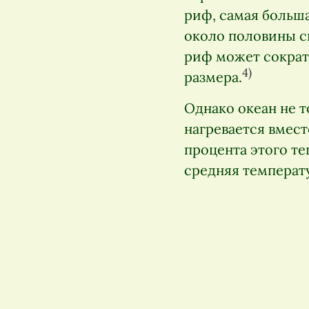
риф, самая больша
около половины св
риф может сократи
4)
размера.
Однако океан не т
нагревается вмест
процента этого те
средняя температу