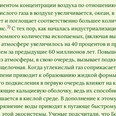
диентом концентрации воздуха по отношению 
слого газа в воздухе увеличивается, океан, 
т и поглощает соответственно большее колич
3)
нс.
С тех пор, как началась индустриализаци
ромного количества ископаемых, (включая выр
 атмосфере увеличилось на 40 процентов и п
 чем за предыдущие 60 миллионов лет. Повы
из атмосферы, в свою очередь, вызывает под
, щелочная. Когда углекислый газ соприкасаетс
пени приводит к образованию жидкой формы
го подкисления в первую очередь влияют на 
ующие кальциевую оболочку, ведь их способ
шается в кислой среде. В дополнение к этом
грязнение воды приводят к пугающе быстром
и этой экосистемы. Ученые подсчитали, что 