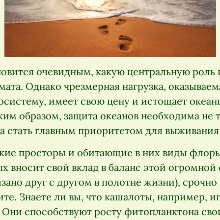
новится очевидным, какую центральную роль 
ата. Однако чрезмерная нагрузка, оказываема
систему, имеет свою цену и истощает океан
ким образом, защита океанов необходима не 
на стать главным приоритетом для выживани
ие просторы и обитающие в них виды флоры
х вносит свой вклад в баланс этой огромной
язано друг с другом в полотне жизни), срочно
е. Знаете ли вы, что кашалоты, например, и
? Они способствуют росту фитопланктона св