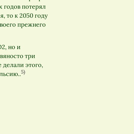
х годов потерял
, то к 2050 году
своего прежнего
2, но и
евяносто три
 делали этого,
5)
льсию..