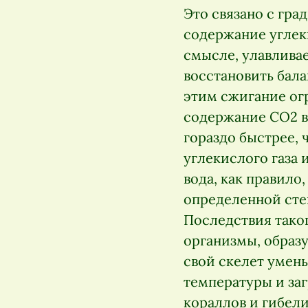
Это связано с гра
содержание углеки
смысле, улавливае
восстановить бала
этим сжигание ог
содержание CO2 в
гораздо быстрее,
углекислого газа 
вода, как правило
определенной сте
Последствия тако
организмы, образ
свой скелет умень
температуры и за
кораллов и гибел