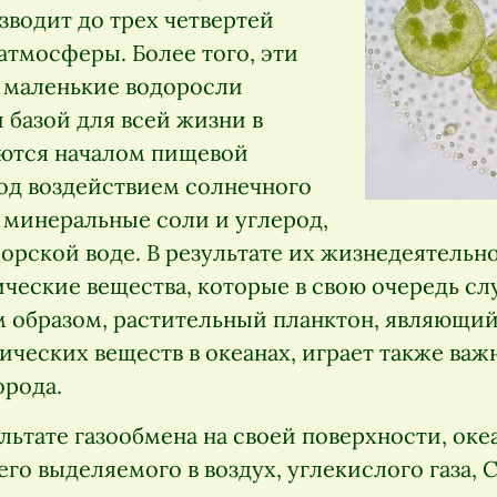
зводит до трех четвертей
атмосферы. Более того, эти
 маленькие водоросли
 базой для всей жизни в
яются началом пищевой
под воздействием солнечного
 минеральные соли и углерод,
орской воде. В результате их жизнедеятельн
ические вещества, которые в свою очередь с
м образом, растительный планктон, являющи
ческих веществ в океанах, играет также важ
орода.
ультате газообмена на своей поверхности, ок
его выделяемого в воздух, углекислого газа, 