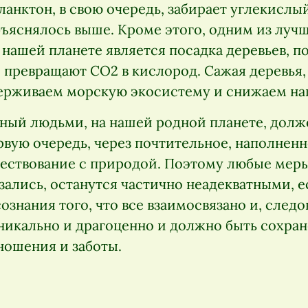
анктон, в свою очередь, забирает углекислый
бъяснялось выше. Кроме этого, одним из луч
 нашей планете является посадка деревьев, п
я превращают CO2 в кислород. Сажая деревья
рживаем морскую экосистему и снижаем нагр
нный людьми, на нашей родной планете, долж
ервую очередь, через почтительное, наполнен
ествование с природой. Поэтому любые меры
зались, останутся частично неадекватными, е
ознания того, что все взаимосвязано и, след
никально и драгоценно и должно быть сохра
ношения и заботы.