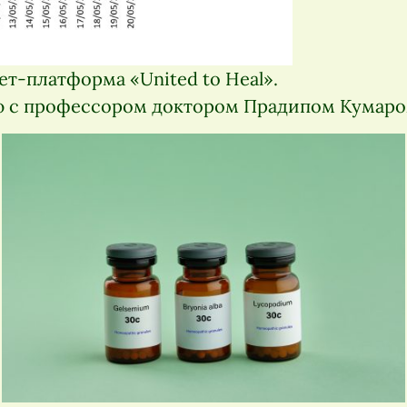
т-платформа «United to Heal».
 с профессором доктором Прадипом Кумаром