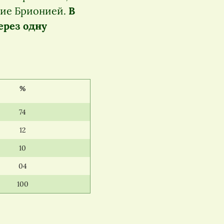
ние Брионией.
В
ерез одну
%
74
12
10
04
100