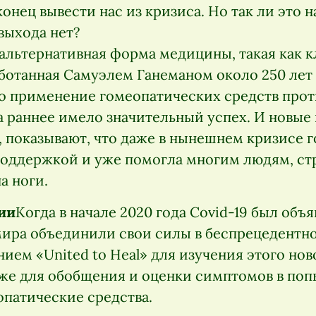
онец вывести нас из кризиса. Но так ли это н
выхода нет?
альтернативная форма медицины, такая как к
ботанная Самуэлем Ганеманом около 250 лет 
что применение гомеопатических средств прот
а раннее имело значительный успех. И новые
, показывают, что даже в нынешнем кризисе 
поддержкой и уже помогла многим людям, с
на ноги.
ии
Когда в начале 2020 года Covid-19 был объ
мира объединили свои силы в беспрецедентн
нием «United to Heal» для изучения этого но
кже для обобщения и оценки симптомов в поп
патические средства.