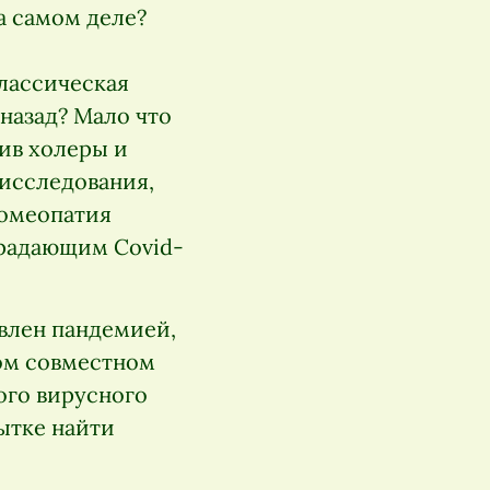
а самом деле?
лассическая
назад? Мало что
ив холеры и
 исследования,
гомеопатия
традающим Covid-
явлен пандемией,
ом совместном
вого вирусного
ытке найти