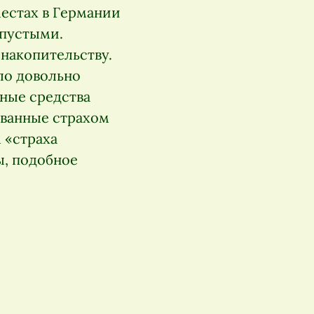
естах в Германии
 пустыми.
 накопительству.
ло довольно
ные средства
званные страхом
 «страха
ы, подобное