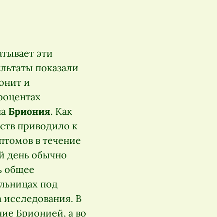
атывает эти
льтаты показали
онит и
процентах
на
Бриония
. Как
ств приводило к
томов в течение
й день обычно
ь общее
ольницах под
 исследования. В
ие Брионией, а во