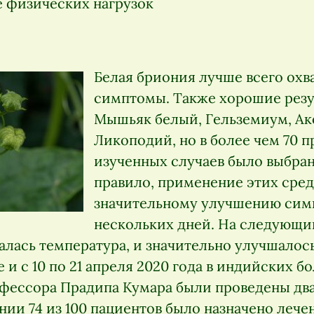
е физических нагрузок
Белая бриония лучше всего охв
симптомы. Также хорошие резу
Мышьяк белый, Гельземиум, Ак
Ликоподий, но в более чем 70 
изученных случаев было выбра
правило, применение этих сред
значительному улучшению симп
нескольких дней. На следующи
алась температура, и значительно улучшалос
е и с 10 по 21 апреля 2020 года в индийских б
фессора Прадипа Кумара были проведены два
ии 74 из 100 пациентов было назначено лечен