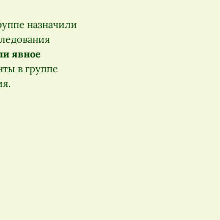
руппе назначили
следования
ли явное
нты в группе
ия.