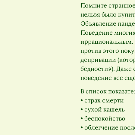
Помните странное
нельзя было купи
Объявление панде
Поведение многих
иррациональным. 
против этого поку
депривации (кото
бедности»). Даже 
поведение все ещ
В список показат
• страх смерти
• сухой кашель
• беспокойство
• облегчение посл