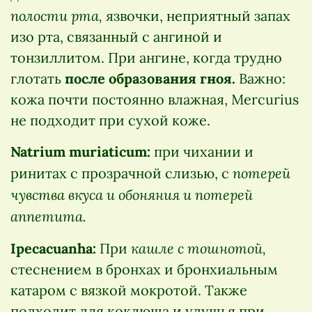
полости рта,
язвочки, неприятный запах
изо рта, связанный с ангиной и
тонзиллитом. При ангине, когда трудно
глотать
после образования гноя.
Важно:
кожа почти постоянно влажная, Mercurius
не подходит при сухой коже.
Natrium muriaticum:
при чихании и
потерей
ринитах с прозрачной слизью, с
чувства вкуса и обоняния и потерей
аппетита.
кашле с тошнотой,
Ipecacuanha:
При
стеснением в бронхах и бронхиальным
катаром с вязкой мокротой. Также
подходит для коклюша и удушья при