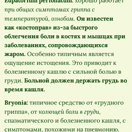
Eupatorium perfoliatum:
хорошо работает
при общих симптомах гриппа с
температурой, ознобом.
Он известен
как «костоправ» из-за быстрого
облегчения боли в костях и мышцах при
заболеваниях, сопровождающихся
жаром.
Особенно типичным является
ощущение истощения. Это приводит к
болезненному кашлю с сильной болью в
груди.
Больной должен держать грудь во
время кашля.
Bryonia:
типичное средство от «грудного
колющей боли в груди,
гриппа», от
спазматического и болезненного кашля, с
симптомами, похожими на пневмонию.