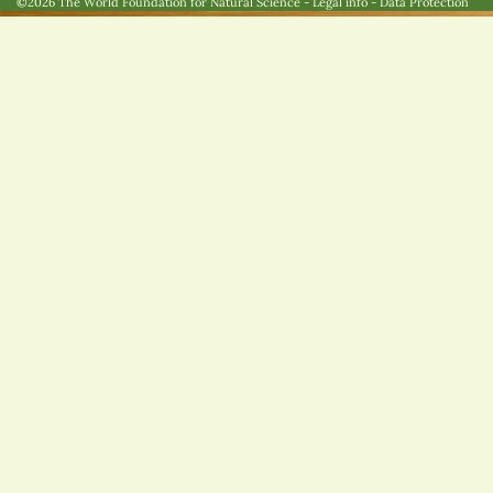
©2026 The World Foundation for Natural Science
-
Legal info
-
Data Protection