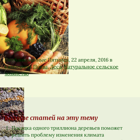
Опубликованные
Пятница, 22 апреля, 2016
в
категориях
Почва
,
Леса
,
Натуральное сельское
хозяйство
Больше статей на эту тему
Посадка одного триллиона деревьев поможет
решить проблему изменения климата