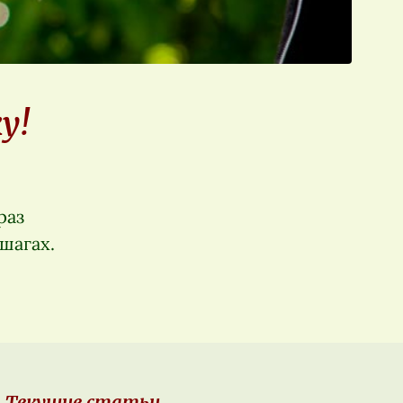
у!
раз
шагах.
Текущие статьи