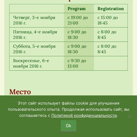
Program
Registration
Четверг, 3-е ноября
с 19:00 до
с 15:00 до
2016 г.
21:00
18:45
Пятница, 4-е ноября
с 9:00 до
с 8:00 до
2016 г.
18:30
8:45
Суббота, 5-е ноября
с 9:00 до
с 8:00 до
2016 г.
18:30
8:45
Воскресенье, 6-е
с 9:30 до
ноября 2016 г.
13:00
Место
Отель будет полностью свободным от
Этот сайт использует файлы cookie для улучшения
табачного дыма на протяжении всего
пользовательского опыта. Продолжая использовать сайт, вы
соглашаетесь с
Политикой конфиденциальности
.
Конгресса!
Отель Маритим
Ok
Basteistraße 40