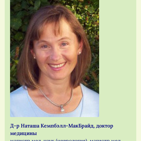
Д-р Наташа Кемпбэлл-МакБрайд, доктор
медицины
магистр мед. наук (неврология), магистр мед.