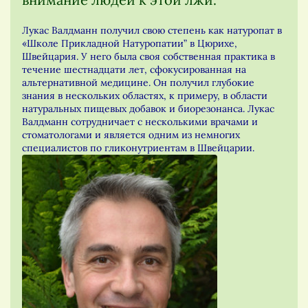
Лукас Валдманн получил свою степень как натуропат в
«Школе Прикладной Натуропатии” в Цюрихе,
Швейцария. У него была своя собственная практика в
течение шестнадцати лет, сфокусированная на
альтернативной медицине. Он получил глубокие
знания в нескольких областях, к примеру, в области
натуральных пищевых добавок и биорезонанса. Лукас
Валдманн сотрудничает с несколькими врачами и
стоматологами и является одним из немногих
специалистов по гликонутриентам в Швейцарии.