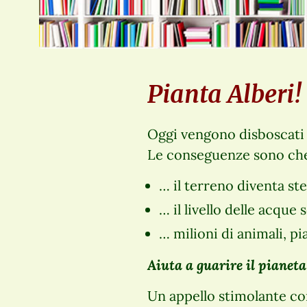
Pianta Alberi!
Oggi vengono disboscati p
Le conseguenze sono ch
… il terreno diventa st
… il livello delle acque
… milioni di animali, p
Aiuta a guarire il pianeta
Un appello stimolante co