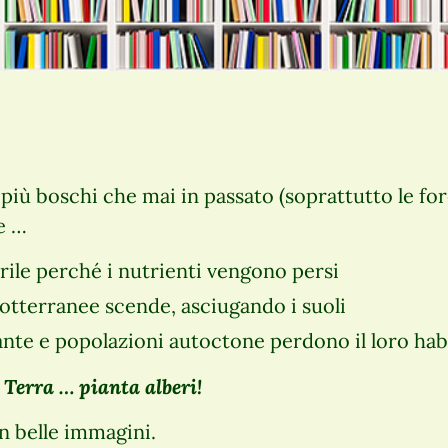
iù boschi che mai in passato (soprattutto le fores
e …
erile perché i nutrienti vengono persi
 sotterranee scende, asciugando i suoli
iante e popolazioni autoctone perdono il loro hab
 Terra … pianta alberi!
n belle immagini.