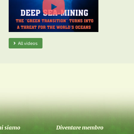
All videos
hi siamo
Diventare membro