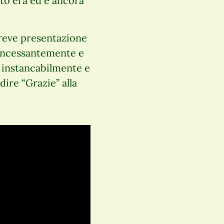
to era ed è ancora
reve presentazione
e incessantemente e
o instancabilmente e
dire “Grazie” alla