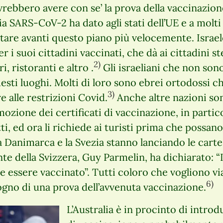
vrebbero avere con se’ la prova della vaccinazion
 SARS-CoV-2 ha dato agli stati dell’UE e a molti 
rtare avanti questo piano più velocemente. Israel
 i suoi cittadini vaccinati, che dà ai cittadini ste
2)
i, ristoranti e altro .
Gli israeliani che non sono
sti luoghi. Molti di loro sono ebrei ortodossi ch
3)
e alle restrizioni Covid.
Anche altre nazioni so
ozione dei certificati di vaccinazione, in partic
ti, ed ora li richiede ai turisti prima che possan
a Danimarca e la Svezia stanno lanciando le carte
nte della Svizzera, Guy Parmelin, ha dichiarato: 
ve essere vaccinato”. Tutti coloro che vogliono vi
6)
gno di una prova dell’avvenuta vaccinazione.
L’Australia è in procinto di introd