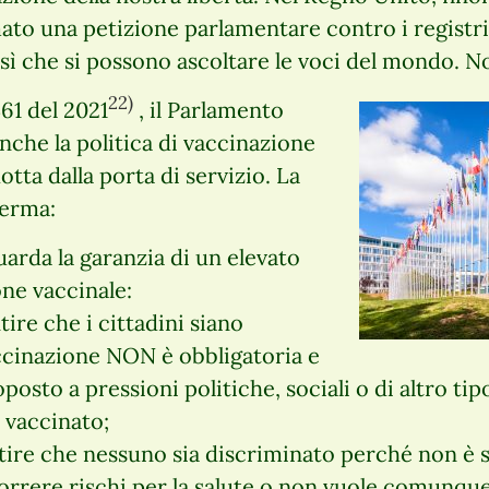
to una petizione parlamentare contro i registri
sì che si possono ascoltare le voci del mondo. No
22)
61 del 2021
, il Parlamento
che la politica di vaccinazione
otta dalla porta di servizio. La
ferma:
uarda la garanzia di un elevato
ne vaccinale:
tire che i cittadini siano
ccinazione NON è obbligatoria e
osto a pressioni politiche, sociali o di altro tipo
 vaccinato;
ntire che nessuno sia discriminato perché non è 
rrere rischi per la salute o non vuole comunque