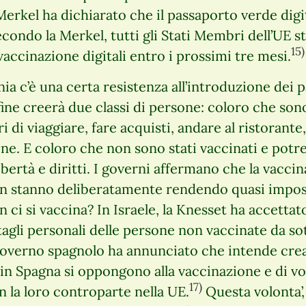
erkel ha dichiarato che il passaporto verde digit
Secondo la Merkel, tutti gli Stati Membri dell’UE 
15)
 vaccinazione digitali entro i prossimi tre mesi.
ia c’è una certa resistenza all’introduzione dei 
 fine creerà due classi di persone: coloro che sono
i di viaggiare, fare acquisti, andare al ristorante
one. E coloro che non sono stati vaccinati e pot
ibertà e diritti. I governi affermano che la vacc
on stanno deliberatamente rendendo quasi imposs
i si vaccina? In Israele, la Knesset ha accettato
ttagli personali delle persone non vaccinate da s
governo spagnolo ha annunciato che intende crea
in Spagna si oppongono alla vaccinazione e di v
17)
 la loro controparte nella UE.
Questa volonta’, 