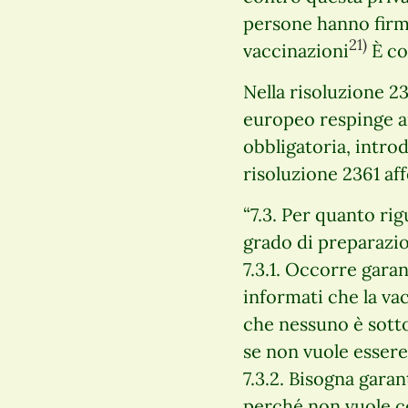
persone hanno firma
21)
vaccinazioni
È co
Nella risoluzione 23
europeo respinge an
obbligatoria, introd
risoluzione 2361 af
“7.3. Per quanto rig
grado di preparazio
7.3.1. Occorre garan
informati che la va
che nessuno è sottop
se non vuole essere
7.3.2. Bisogna gara
perché non vuole co