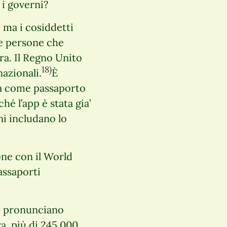
i i governi?
 ma i cosiddetti
le persone che
ra. Il Regno Unito
18)
azionali.
È
ta come passaporto
hé l’app è stata gia’
i includano lo
one con il World
assaporti
si pronunciano
a, più di 245.000