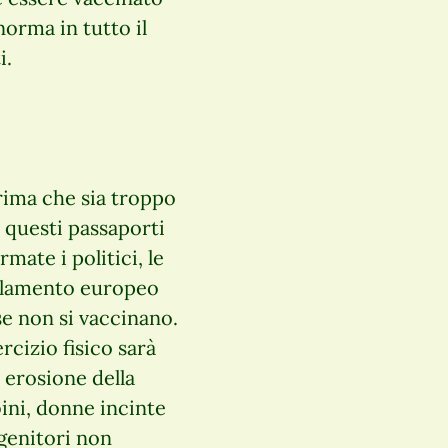
orma in tutto il
i.
 prima che sia troppo
i questi passaporti
rmate i politici, le
Parlamento europeo
e non si vaccinano.
rcizio fisico sarà
 erosione della
bini, donne incinte
 genitori non