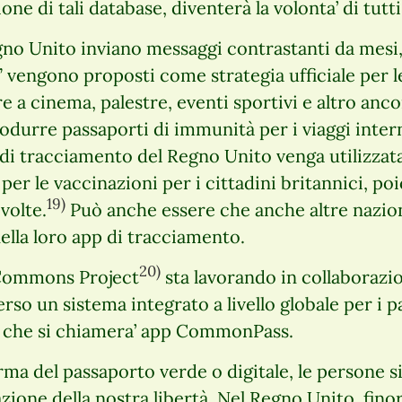
ione di tali database, diventerà la volonta’ di tutt
no Unito inviano messaggi contrastanti da mesi,
” vengono proposti come strategia ufficiale per 
 a cinema, palestre, eventi sportivi e altro anco
rodurre passaporti di immunità per i viaggi intern
 di tracciamento del Regno Unito venga utilizza
er le vaccinazioni per i cittadini britannici, poic
19)
 volte.
Può anche essere che anche altre nazion
ella loro app di tracciamento.
20)
il Commons Project
sta lavorando in collaborazi
o un sistema integrato a livello globale per i p
i, che si chiamera’ app CommonPass.
rma del passaporto verde o digitale, le persone 
zione della nostra libertà. Nel Regno Unito, finor