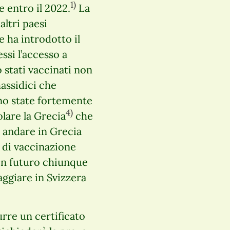
1)
e entro il 2022.
La
altri paesi
e ha introdotto il
ssi l’accesso a
 stati vaccinati non
assidici che
no state fortemente
4)
olare la Grecia
che
o andare in Grecia
 di vaccinazione
“In futuro chiunque
aggiare in Svizzera
urre un certificato