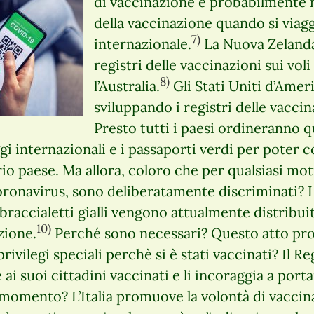
di vaccinazione e probabilmente r
della vaccinazione quando si viaggi
7)
internazionale.
La Nuova Zelanda
registri delle vaccinazioni sui voli
8)
l’Australia.
Gli Stati Uniti d’Ame
sviluppando i registri delle vaccina
Presto tutti i paesi ordineranno q
gi internazionali e i passaporti verdi per poter 
io paese. Ma allora, coloro che per qualsiasi mot
oronavirus, sono deliberatamente discriminati? L
 braccialetti gialli vengono attualmente distribui
10)
zione.
Perché sono necessari? Questo atto pro
ivilegi speciali perchè si è stati vaccinati? Il R
 ai suoi cittadini vaccinati e li incoraggia a port
 momento? L’Italia promuove la volontà di vaccin