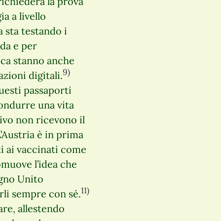
ichiederà la prova
a a livello
 sta testando i
 da e per
rica stanno anche
9)
zioni digitali.
uesti passaporti
condurre una vita
ivo non ricevono il
’Austria è in prima
ti ai vaccinati come
muove l’idea che
egno Unito
11)
arli sempre con sé.
are, allestendo