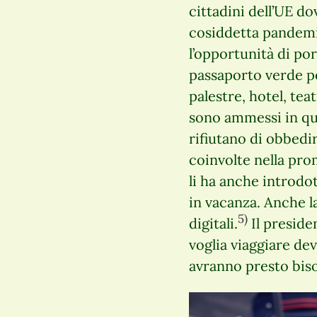
cittadini dell’UE do
cosiddetta pandemia
l’opportunità di po
passaporto verde per
palestre, hotel, teatr
sono ammessi in que
rifiutano di obbedir
coinvolte nella prom
li ha anche introdot
in vacanza. Anche l
5)
digitali.
Il preside
voglia viaggiare de
avranno presto biso