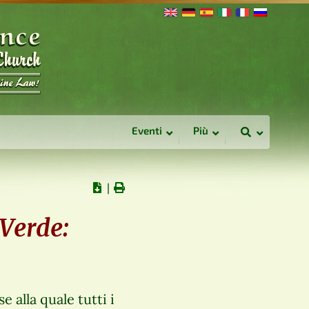
Eventi
Più
∣
Verde:
 alla quale tutti i