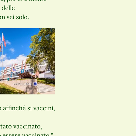
 delle
n sei solo.
 affinché si vaccini,
stato vaccinato,
 essere vaccinato ”