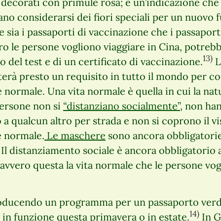
i decorati con primule rosa; è un’indicazione ch
sano considerarsi dei fiori speciali per un nuovo 
e sia i passaporti di vaccinazione che i passaport
turo le persone vogliono viaggiare in Cina, potreb
13)
o del test e di un certificato di vaccinazione.
L
erà presto un requisito in tutto il mondo per c
 normale. Una vita normale è quella in cui la natu
persone non si
“distanziano socialmente”
, non ha
 qualcun altro per strada e non si coprono il v
 normale.
Le maschere
sono ancora obbligatori
. Il distanziamento sociale è ancora obbligatorio
davvero questa la vita normale che le persone vog
roducendo un programma per un passaporto ver
14)
in funzione questa primavera o in estate.
In G