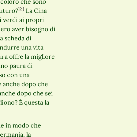
e coloro che sono
12)
futuro?
La Cina
i verdi ai propri
bero aver bisogno di
a scheda di
ondurre una vita
ra offre la migliore
nno paura di
iso con una
e anche dopo che
 anche dopo che sei
liono? È questa la
de in modo che
ermania, la