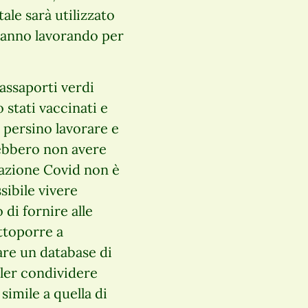
ale sarà utilizzato
stanno lavorando per
passaporti verdi
 stati vaccinati e
, persino lavorare e
rebbero non avere
inazione Covid non è
ibile vivere
 di fornire alle
ottoporre a
re un database di
oler condividere
simile a quella di