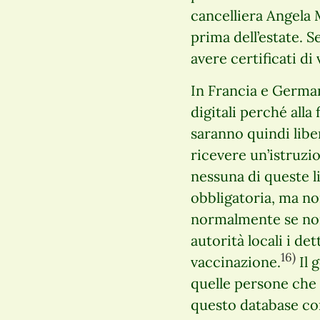
cancelliera Angela M
prima dell’estate. 
avere certificati di
In Francia e German
digitali perché alla
saranno quindi liber
ricevere un’istruzi
nessuna di queste l
obbligatoria, ma n
normalmente se non c
autorità locali i de
16)
vaccinazione.
Il 
quelle persone che 
questo database con