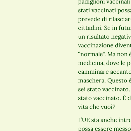
padiglioni vaccinal
stati vaccinati pos
prevede di rilasciar
cittadini. Se in fu
un risultato negativ
vaccinazione divent
“normale”. Ma non è
medicina, dove le 
camminare accanto a
maschera. Questo è
sei stato vaccinato
stato vaccinato. È 
vita che vuoi?
L’UE sta anche int
possa essere messo 