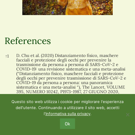
References
References
D. Chu et al. (2020) Distanziamento fisico, maschere
↑
1
facciali e protezione degli occhi per prevenire la
trasmissione da persona a persona di SARS-CoV-2 e
COVID-19: una revisione sistematica e una meta-analisi
(“Distanziamento fisico, maschere facciali e protezione
degli occhi per prevenire trasmissione di SARS-CoV-2 e
COVID-19 da persona a persona: una panoramica
sistematica e una meta-analisi “), The Lancet, VOLUME
395, NUMERO 10242, P1973-1987, 27 GIUGNO 2020,
DOI:
https://doi.org/10.1016/S0140-6736(20)31142-9
Questo sito web utilizza i cookie per migliorare l'esperienza
Organizzazione mondiale della sanità OMS (5 giugno
↑
2,
dell'utente. Continuando a utilizzare il sito web, accetti
2020), Consigli sull’uso delle maschere in connessione
↑
3
l'
Informativa sulla privacy
.
con COVID-19,
https://www.who.int/publications/i/ite
m/advice-on-the-use-of-masks-in-the-community-dur
Ok
ing-home-care-and-in-healthcare-settings-in-the-cont
ext-of-the-novel-coronavirus-(2019-ncov)-outbreak