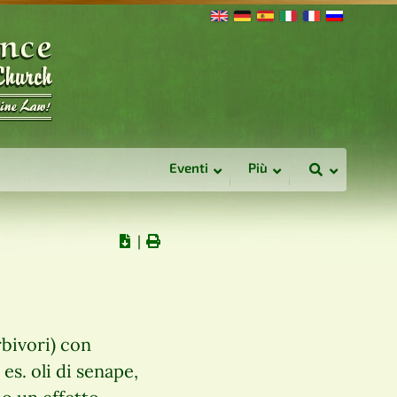
Eventi
Più
∣
rbivori) con
es. oli di senape,