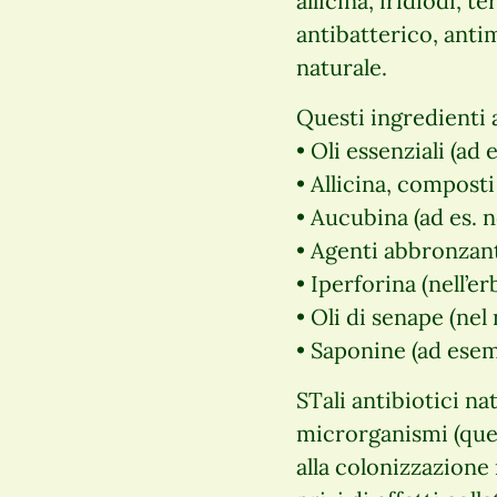
allicina, iridiodi, 
antibatterico, anti
naturale.
Questi ingredienti 
• Oli essenziali (ad 
• Allicina, composti
• Aucubina (ad es. n
• Agenti abbronzanti
• Iperforina (nell’e
• Oli di senape (nel
• Saponine (ad esem
STali antibiotici na
microrganismi (que
alla colonizzazione