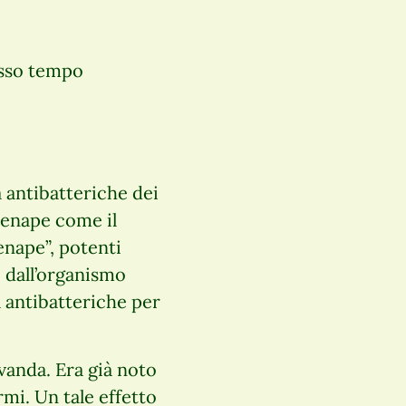
esso tempo
à antibatteriche dei
 senape come il
senape”, potenti
i dall’organismo
à antibatteriche per
vanda. Era già noto
rmi. Un tale effetto