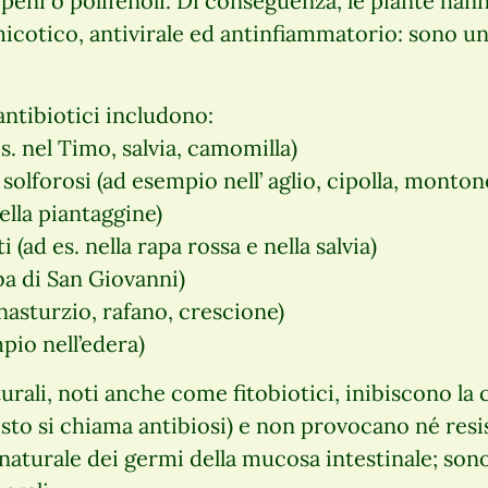
terpeni o polifenoli. Di conseguenza, le piante han
micotico, antivirale ed antinfiammatorio: sono un
antibiotici includono:
es. nel Timo, salvia, camomilla)
 solforosi (ad esempio nell’ aglio, cipolla, monton
ella piantaggine)
 (ad es. nella rapa rossa e nella salvia)
rba di San Giovanni)
 nasturzio, rafano, crescione)
pio nell’edera)
turali, noti anche come fitobiotici, inibiscono la 
sto si chiama antibiosi) e non provocano né res
 naturale dei germi della mucosa intestinale; so