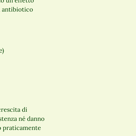
no un effetto
 antibiotico
e)
crescita di
istenza né danno
no praticamente