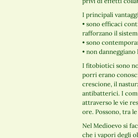
privi di effetti colla
I principali vantagg
• sono efficaci con
rafforzano il siste
• sono contemporan
• non danneggiano la
I fitobiotici sono n
porri erano conosci
crescione, il nastur
antibatterici. I co
attraverso le vie re
ore. Possono, tra le
Nel Medioevo si fac
che i vapori degli o