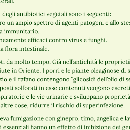
terali.
i degli antibiotici vegetali sono i seguenti:
tro un ampio spettro di agenti patogeni e allo st
ma immunitario.
eamente efficaci contro virus e funghi.
 flora intestinale.
oti da molto tempo. Già nell’antichità le propriet
ute in Oriente. I porri e le piante oleaginose di
zio e il rafano contengono “glicosidi dell’olio di 
mposti solforati in esse contenuti vengono escret
spiratorie e le vie urinarie e sviluppano propriet
 altre cose, ridurre il rischio di superinfezione.
eva fumigazione con ginepro, timo, angelica e la
li essenziali hanno un effetto di inibizione dei ge