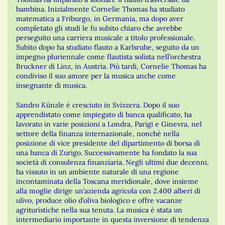
bambina. Inizialmente Cornelie Thomas ha studiato
matematica a Friburgo, in Germania, ma dopo aver
completato gli studi le fu subito chiaro che avrebbe
perseguito una carriera musicale a titolo professionale.
Subito dopo ha studiato flauto a Karlsruhe, seguito da un
impegno pluriennale come flautista solista nell’orchestra
Bruckner di Linz, in Austria. Più tardi, Cornelie Thomas ha
condiviso il suo amore per la musica anche come
insegnante di musica.
Sandro Künzle é cresciuto in Svizzera. Dopo il suo
apprendistato come impiegato di banca qualificato, ha
lavorato in varie posizioni a Londra, Parigi e Ginevra, nel
settore della finanza internazionale, nonché nella
posizione di vice presidente del dipartimento di borsa di
una banca di Zurigo. Successivamente ha fondato la sua
società di consulenza finanziaria. Negli ultimi due decenni,
ha vissuto in un ambiente naturale di una regione
incontaminata della Toscana meridionale, dove insieme
alla moglie dirige un’azienda agricola con 2.400 alberi di
ulivo, produce olio d’oliva biologico e offre vacanze
agrituristiche nella sua tenuta. La musica è stata un
intermediario importante in questa inversione di tendenza