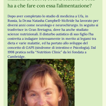
ha a che fare con essa l’alimentazione?
Dopo aver completato lo studio di medicina a Ufa, in
Russia, la Dr.ssa Natasha Campbell-McBride ha lavorato per
diversi anni come neurologo e neurochirurgo. In seguito si
trasferisce in Gran Bretagna, dove ha anche studiato
scienze nutrizionali. Il disturbo autistico di suo figlio l’ha
costretta a indagare intensamente in merito ai legami tra
dieta e varie malattie, ed ha portato allo sviluppo del
concetto di GAPS (sindrome di intestino e Psicologia). Dal
1998 pratica nella “Nutrition Clinic” da lei fondata a
Cambridge.