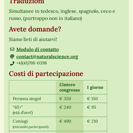
Traduzioni
Simultanee in tedesco, inglese, spagnolo, ceco e
russo, (purtroppo non in italiano)
Avete domande?
Siamo lieti di aiutarvi!
Modulo di contatto
contact@naturalscience.org
+41(41)798-0398
Costi di partecipazione
L’intero
1 giorno
congresso
Persona singol
€ 350
€ 150
“65+”
€ 240
€ 95
(età d’oro!)
Coniugi
€ 490
€ 210
(entrambi partecipanti)