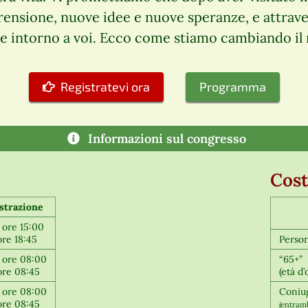
sione, nuove idee e nuove speranze, e attraverso
ne intorno a voi. Ecco come stiamo cambiando i
Registratevi ora
Programma
Informazioni sul congresso
Cost
strazione
 ore 15:00
ore 18:45
Person
e ore 08:00
“65+”
 ore 08:45
(età d’
e ore 08:00
Coniu
 ore 08:45
(entramb