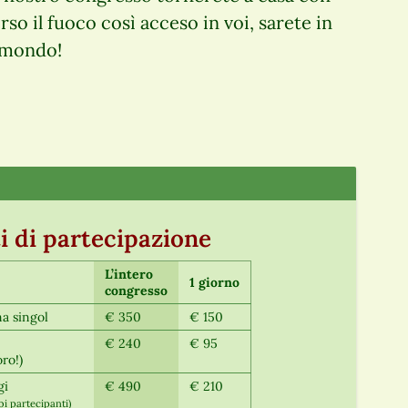
 il fuoco così acceso in voi, sarete in
l mondo!
i di partecipazione
L’intero
1 giorno
congresso
a singol
€ 350
€ 150
€ 240
€ 95
oro!)
gi
€ 490
€ 210
i partecipanti)