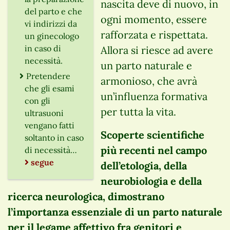
nascita deve di nuovo, in
del parto e che
ogni momento, essere
vi indirizzi da
rafforzata e rispettata.
un ginecologo
in caso di
Allora si riesce ad avere
necessità.
un parto naturale e
Pretendere
armonioso, che avrà
che gli esami
un’influenza formativa
con gli
per tutta la vita.
ultrasuoni
vengano fatti
Scoperte scientifiche
soltanto in caso
più recenti nel campo
di necessità…
segue
dell’etologia, della
neurobiologia e della
ricerca neurologica, dimostrano
l’importanza essenziale di un parto naturale
per il legame affettivo fra genitori e