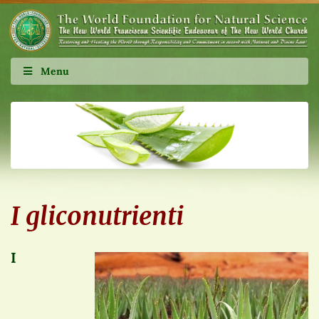
Menu
I gliconutrienti
I