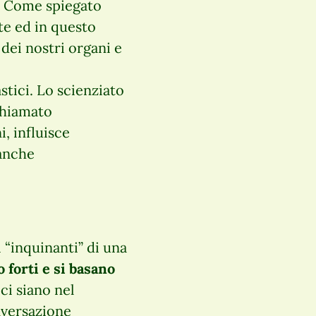
Come spiegato
te ed in questo
ei nostri organi e
stici. Lo scienziato
chiamato
i, influisce
 anche
 “inquinanti” di una
 forti e si basano
i siano nel
nversazione