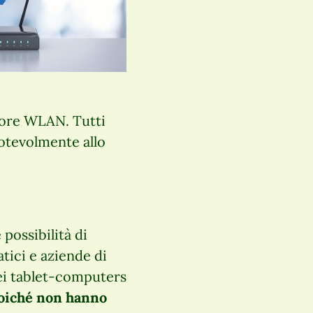
itore WLAN. Tutti
otevolmente allo
possibilità di
tici e aziende di
dei tablet-computers
poiché non hanno