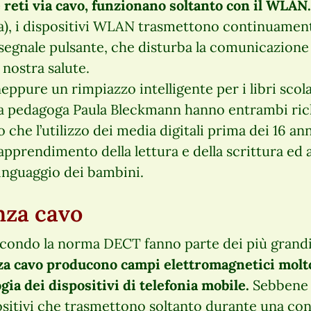
 reti via cavo, funzionano soltanto con il WLAN.
a), i dispositivi WLAN trasmettono continuamen
gnale pulsante, che disturba la comunicazione d
 nostra salute.
eppure un rimpiazzo intelligente per i libri scola
la pedagoga Paula Bleckmann hanno entrambi ri
o che l’utilizzo dei media digitali prima dei 16 ann
apprendimento della lettura e della scrittura ed
linguaggio dei bambini.
nza cavo
i secondo la norma DECT fanno parte dei più grandi
nza cavo producono campi elettromagnetici molto
gia dei dispositivi di telefonia mobile.
Sebbene c
ositivi che trasmettono soltanto durante una co