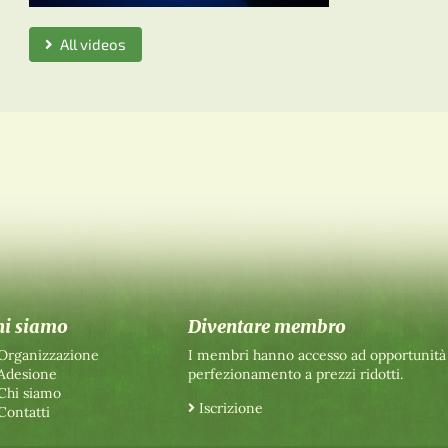
All videos
hi siamo
Diventare membro
Organizzazione
I membri hanno accesso ad opportunità
Adesione
perfezionamento a prezzi ridotti.
Chi siamo
Iscrizione
Contatti