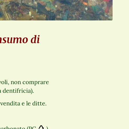
onsumo di
voli, non comprare
 dentifricia).
vendita e le ditte.
licarbonato (PC
) .