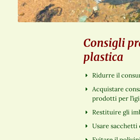
Consigli pr
plastica
Ridurre il consu
Acquistare consa
prodotti per l’ig
Restituire gli im
Usare sacchetti di
Evitare il polivi