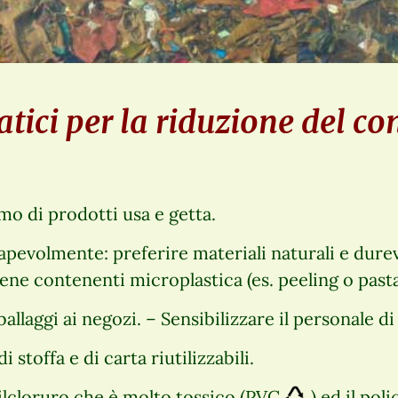
atici per la riduzione del c
mo di prodotti usa e getta.
pevolmente: preferire materiali naturali e dure
iene contenenti microplastica (es. peeling o pasta
ballaggi ai negozi. – Sensibilizzare il personale di 
 stoffa e di carta riutilizzabili.
nilcloruro che è molto tossico (PVC
) ed il po