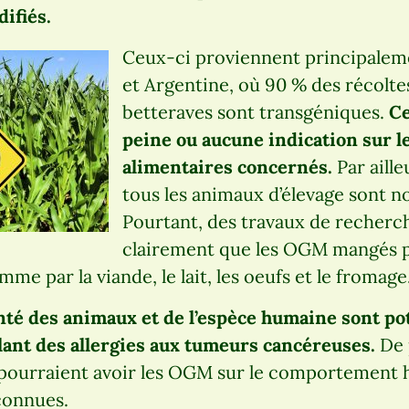
ifiés.
Ceux-ci proviennent principaleme
et Argentine, où 90 % des récoltes
betteraves sont transgéniques.
Ce
peine ou aucune indication sur l
alimentaires concernés.
Par aill
tous les animaux d’élevage sont 
Pourtant, des travaux de recher
clairement que les OGM mangés p
mme par la viande, le lait, les oeufs et le fromage
santé des animaux et de l’espèce humaine sont p
llant des allergies aux tumeurs cancéreuses.
De p
pourraient avoir les OGM sur le comportement 
connues.