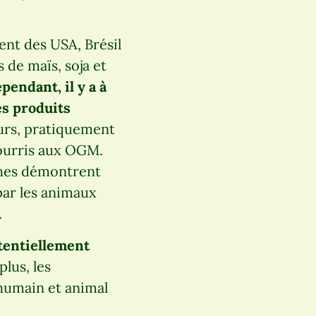
nt des USA, Brésil
 de maïs, soja et
pendant, il y a à
es produits
eurs, pratiquement
nourris aux OGM.
ches démontrent
ar les animaux
.
otentiellement
lus, les
humain et animal