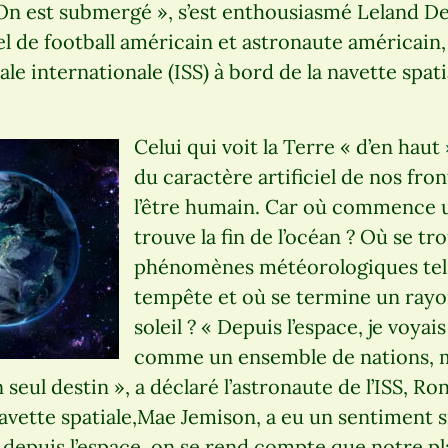
 On est submergé », s’est enthousiasmé Leland D
l de football américain et astronaute américain, 
iale internationale (ISS) à bord de la navette spati
Celui qui voit la Terre « d’en hau
du caractère artificiel de nos fro
l’être humain. Car où commence 
trouve la fin de l’océan ? Où se tr
phénomènes météorologiques tels 
tempête et où se termine un rayo
soleil ? « Depuis l’espace, je voyai
comme un ensemble de nations,
 seul destin », a déclaré l’astronaute de l’ISS, Ro
navette spatiale,Mae Jemison, a eu un sentiment s
 depuis l’espace, on se rend compte que notre pl