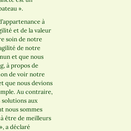
ateau ».
d’appartenance à
lité et de la valeur
re soin de notre
agilité de notre
mmun et que nous
rg, à propos de
ion de voir notre
 et que nous devions
emple. Au contraire,
 solutions aux
oint nous sommes
à être de meilleurs
», a déclaré