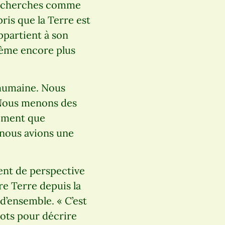
s recherches comme
ris que la Terre est
appartient à son
stème encore plus
é humaine. Nous
. Nous menons des
vement que
 nous avions une
ent de perspective
re Terre depuis la
 d’ensemble. « C’est
mots pour décrire