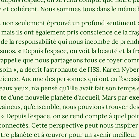
 et cohérent. Nous sommes tous dans le même b
t non seulement éprouvé un profond sentiment 
 mais ils ont également pris conscience de la fragi
 de la responsabilité qui nous incombe de prend
os. « Depuis l’espace, on voit la beauté et la fr
 rappelle que nous partageons tous ce foyer co
oin », a décrit l’astronaute de l’ISS, Karen Nybe
cience. Aucune des personnes qui ont eu l’occas
aux yeux, n’a pensé qu’Elle avait fait son temps
e d’une nouvelle planète d’accueil, Mars par ex
nvaincus, qu’ensemble, nous pouvions trouver des
: « Depuis l’espace, on se rend compte à quel p
rconnectés. Cette perspective peut nous inspirer 
tre planète et à œuvrer pour un avenir meilleur 