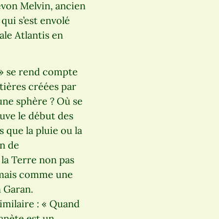
evon Melvin, ancien
qui s’est envolé
ale Atlantis en
t » se rend compte
ntières créées par
une sphère ? Où se
ouve le début des
que la pluie ou la
n de
s la Terre non pas
 mais comme une
n Garan.
imilaire : « Quand
anète est un