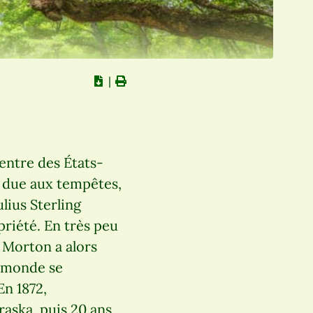
∣
entre des États-
le due aux tempêtes,
ulius Sterling
riété. En très peu
. Morton a alors
e monde se
En 1872,
raska, puis 20 ans