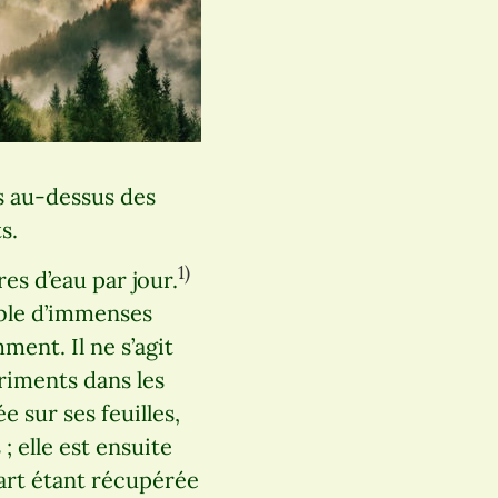
s au-dessus des
s.
1)
s d’eau par jour.
mble d’immenses
ment. Il ne s’agit
riments dans les
e sur ses feuilles,
 elle est ensuite
part étant récupérée