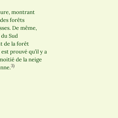
ature, montrant
des forêts
russes. De même,
e du Sud
 de la forêt
est prouvé qu’il y a
moitié de la neige
3)
enne.