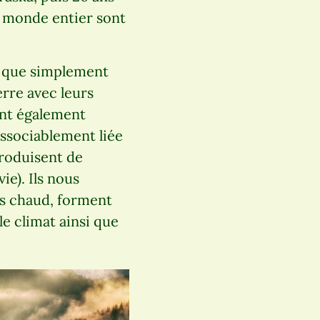
du monde entier sont
s que simplement
erre avec leurs
ient également
issociablement liée
produisent de
e). Ils nous
ps chaud, forment
le climat ainsi que