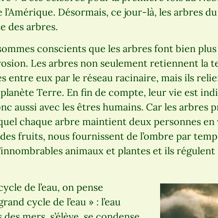
e l’Amérique. Désormais, ce jour-là, les arbres 
e des arbres.
 sommes conscients que les arbres font bien plu
rosion. Les arbres non seulement retiennent la t
és entre eux par le réseau racinaire, mais ils rel
 planète Terre. En fin de compte, leur vie est ind
onc aussi avec les êtres humains. Car les arbres 
quel chaque arbre maintient deux personnes en vi
des fruits, nous fournissent de l’ombre par tem
’innombrables animaux et plantes et ils régulent 
ycle de l’eau, on pense
and cycle de l’eau » : l’eau
 des mers, s’élève, se condense