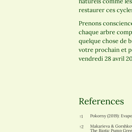
naturels comme les 
restaurer ces cycle
Prenons conscience
chaque arbre compte
quelque chose de bi
votre prochain et p
vendredi 28 avril 
References
References
Pokorny (2019): Evapo
↑
1
Makarieva & Gorshkov 
↑
2
The Biotic Pump Gre