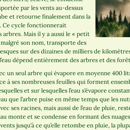
sportée par les vents au-dessus
be et retourne finalement dans la
s. Ce cycle fonctionnerait
rbres. Mais il y a aussi le « petit
i, malgré son nom, transporte des
esques sur des dizaines de milliers de kilomètre
 l’eau dépend entièrement des arbres et des forêt
 un seul arbre qui évapore en moyenne 400 litre
grâce à ses nombreuses feuilles qui forment ense
esquelles et sur lesquelles l’eau s’évapore constam
eau que l’arbre puise en même temps que les nut
ec ses racines, mais aussi de l’eau de pluie, resté
’eau monte et se condense en formant des nuages ;
 vents jusqu’à ce qu’elle retombe en pluie, la plu