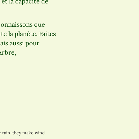
et la capacité de
econnaissons que
 la planète. Faites
ais aussi pour
Arbre,
ke rain-they make wind.