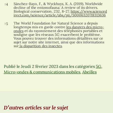
Sánchez-Bayo, F., & Wyckhuys, K. A. (2019). Worldwide
↑
4
decline of the entomofauna: A review of its drivers.
Biological conservation, 232, 8-27.
https://www.scienced
irect.com/science/article/abs/pii/S0006320718313636
The World Foundation for Natural Science a depuis
↑
5
longtemps mis en garde contre
les dangers des micro-
ondes
et du rayonnement des téléphones portables et
souligne que les réseaux 5G exacerbent le problème.
Vous pouvez trouver des informations détaillées sur ce
sujet sur notre site internet, ainsi que des informations
sur
la disparition des insectes
.
Publié le
Jeudi 2 février 2023
dans les catégories
5G
,
Micro-ondes & communications mobiles
,
Abeilles
D’autres articles sur le sujet