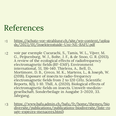
References
References
https://schutz-vor-strahlung.ch/site/wp-content/uploa
↑
1
ds/2023/01/Insektenstuide-Uni-NE-BAFU.pdf
voir par exemple Cucurachi, S., Tamis, W. L., Vijver, M.
↑
2
G., Peijnenburg, W. J., Bolte, J. F., & de Snoo, G. R. (2013).
A review of the ecological effects of radiofrequency
electromagnetic fields (RF-EMF). Environment
international, 51, 116-140. Thielens, A., Bell, D.,
Mortimore, D. B., Greco, M. K., Martens, L., & Joseph, W.
(2018). Exposure of insects to radio-frequency
electromagnetic fields from 2 to 120 GHz. Scientific
Reports, 8(1), 1-10. Thill, A. (2020). Biological effects of
electromagnetic fields on insects. Umwelt-medizin-
gesellschaft. Sonderbeilage in Ausgabe 3-2020, 33.
Jahrgang.
https://www.bafu.admin.ch/bafu/fr/home/themes/bio
↑
3
diversite/publications/publications-biodiversite/liste-ro
uge-especes-menacees.html
)