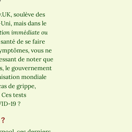
v.UK, soulève des
Uni, mais dans le
ection immédiate ou
santé de se faire
 symptômes, vous ne
ressant de noter que
is, le gouvernement
anisation mondiale
 cas de grippe,
 Ces tests
VID-19 ?
 ?
rpool, ces derniers