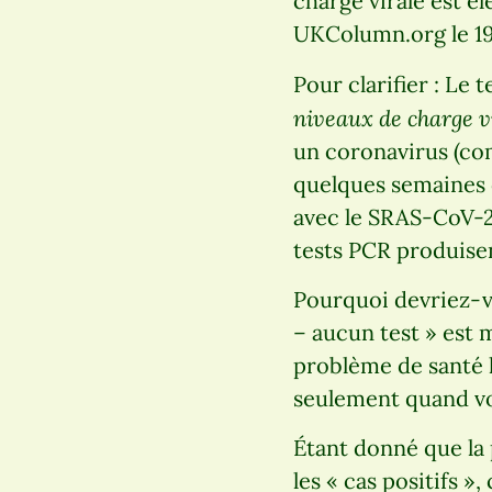
charge virale est él
UKColumn.org le 19 
Pour clarifier : Le 
niveaux de charge v
un coronavirus (co
quelques semaines 
avec le SRAS-CoV-2.
tests PCR produisent
Pourquoi devriez-v
– aucun test » est
problème de santé l
seulement quand vo
Étant donné que la 
les « cas positifs »,