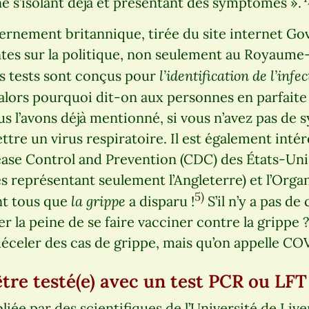
 s’isolant déjà et présentant des symptômes ».
ernement britannique, tirée du site internet Go
tes sur la politique, non seulement au Royaume-
l’identification de l’inf
s tests sont conçus pour
 alors pourquoi dit-on aux personnes en parfaite 
s l’avons déjà mentionné, si vous n’avez pas de
tre un virus respiratoire. Il est également inté
sease Control and Prevention (CDC) des États-Un
es représentant seulement l’Angleterre) et l’Org
5)
la grippe
nt tous que
a disparu !
S’il n’y a pas de
r la peine de se faire vacciner contre la grippe ?
éceler des cas de grippe, mais qu’on appelle CO
tre testé(e) avec un test PCR ou LFT
iée par des scientifiques de l’Université de Live