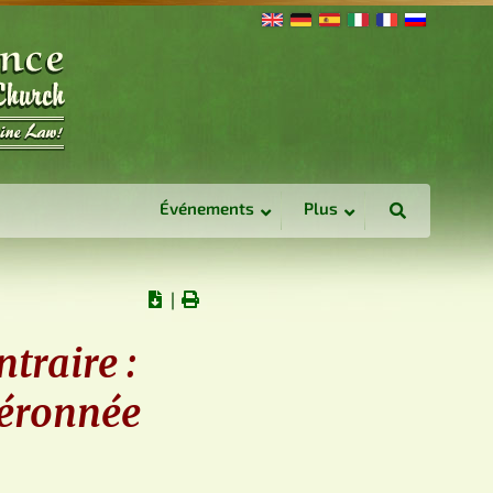
Événements
Plus
∣
traire :
 éronnée