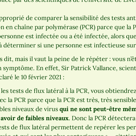
 approprié de comparer la sensibilité des tests an
on en chaîne par polymérase (PCR) parce que la P
ersonne est infectée ou a été infectée, alors que 
t à déterminer si une personne est infectieuse su
dit, mais il vaut la peine de le répéter : vous n’
n symptôme. En effet, Sir Patrick Vallance, scien
aré le 10 février 2021 :
les tests de flux latéral à la PCR, vous obtiendr
vec la PCR parce que la PCR est très, très sensible 
ibles niveaux de virus
qui ne sont peut-être même
avoir de faibles niveaux
. Donc la PCR détectera
 tests de flux latéral permettent de repérer les p