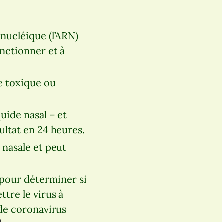
onucléique (l’ARN)
onctionner et à
ce toxique ou
quide nasal – et
ultat en 24 heures.
 nasale et peut
 pour déterminer si
tre le virus à
 de coronavirus
)