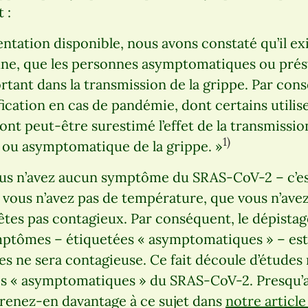
 :
ntation disponible, nous avons constaté qu’il ex
cune, que les personnes asymptomatiques ou pr
rtant dans la transmission de la grippe. Par cons
ification en cas de pandémie, dont certains utilis
 ont peut-être surestimé l’effet de la transmissio
1)
ou asymptomatique de la grippe. »
 vous n’avez aucun symptôme du SRAS-CoV-2 – c’e
 vous n’avez pas de température, que vous n’avez
’êtes pas contagieux. Par conséquent, le dépista
ptômes – étiquetées « asymptomatiques » – est
es ne sera contagieuse. Ce fait découle d’étude
s « asymptomatiques » du SRAS-CoV-2. Presqu’a
prenez-en davantage à ce sujet dans
notre articl