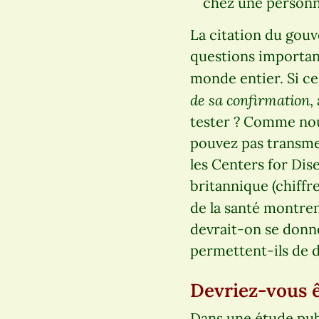
chez une personne
La citation du gouv
questions importan
monde entier. Si ce
de sa confirmation
,
tester ? Comme nou
pouvez pas transmet
les Centers for Di
britannique (chiffr
de la santé montre
devrait-on se donne
permettent-ils de d
Devriez-vous ê
Dans une étude publ