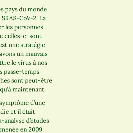
les pays du monde
us SRAS-CoV-2. La
er les personnes
 celles-ci sont
’est une stratégie
s avons un mauvais
tre le virus à nos
ses passe-temps
ches sont peut-être
squ’à maintenant.
un symptôme d’une
e et il était
-analyse d’études
s menée en 2009