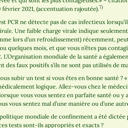
evée et qui sont les plus contagieuses.» – citatio
7)
février 2021, (accentuation rajoutée).
test PCR ne détecte pas de cas infectieux lorsqu’i
irale.
Une faible charge virale indique seulement
mme lors d’un refroidissement) récemment, peut-
ou quelques mois, et que vous n’êtes pas conta
 L’Organisation mondiale de la santé a égalemen
 des faux positifs s’ils ne sont pas utilisés de 
ous subir un test si vous êtes en bonne santé 
 médicalement logique. Allez-vous chez le médec
orsque vous vous sentez en parfaite santé ou y 
us vous sentez mal d’une manière ou d’une autr
politique mondiale de confinement a été dictée 
 ces tests sont-ils appropriés et exacts ?