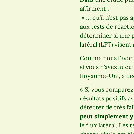
affirment :
« … qu’il n’est pas
aux tests de réacti
déterminer si une p
latéral (LFT) visen
Comme nous l’avons 
si vous n’avez aucu
Royaume-Uni, a décl
« Si vous comparez 
résultats positifs a
détecter de très fa
peut simplement y 
le flux latéral. Les