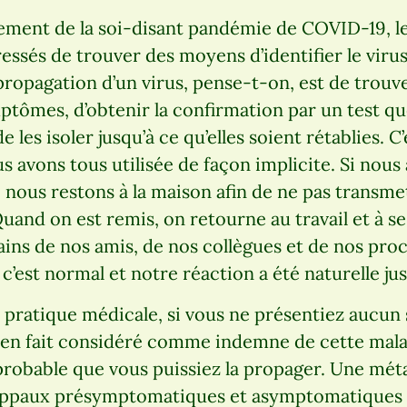
ement de la soi-disant pandémie de COVID-19, 
essés de trouver des moyens d’identifier le vir
 propagation d’un virus, pense-t-on, est de trouv
tômes, d’obtenir la confirmation par un test que
 les isoler jusqu’à ce qu’elles soient rétablies. C
s avons tous utilisée de façon implicite. Si nou
 nous restons à la maison afin de ne pas transmet
Quand on est remis, on retourne au travail et à 
ins de nos amis, de nos collègues et de nos pro
 c’est normal et notre réaction a été naturelle ju
la pratique médicale, si vous ne présentiez auc
 en fait considéré comme indemne de cette maladi
obable que vous puissiez la propager. Une méta
grippaux présymptomatiques et asymptomatique