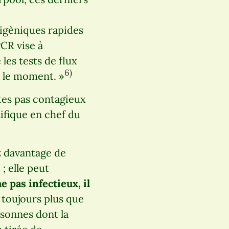
tigèniques rapides
CR vise à
les tests de flux
6)
r le moment. »
êtes pas contagieux
tifique en chef du
ez davantage de
; elle peut
 pas infectieux, il
 toujours plus que
ersonnes dont la