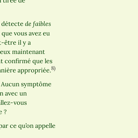
n tirée de
de faibles
l détecte
 que vous avez eu
être il y a
gieux maintenant
t confirmé que les
8)
manière appropriée.
? « Aucun symptôme
in avec un
allez-vous
e ?
par ce qu’on appelle