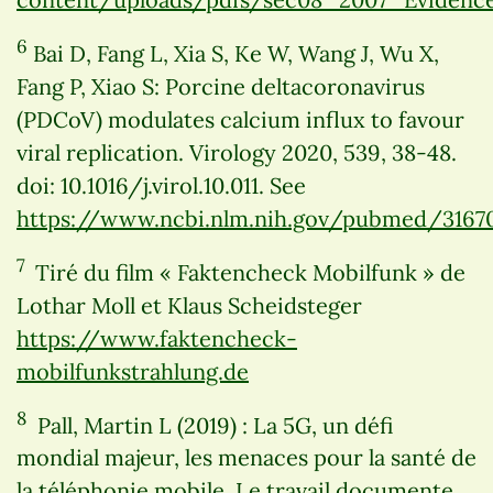
6
Bai D, Fang L, Xia S, Ke W, Wang J, Wu X,
Fang P, Xiao S: Porcine deltacoronavirus
(PDCoV) modulates calcium influx to favour
viral replication. Virology 2020, 539, 38-48.
doi: 10.1016/j.virol.10.011. See
https://www.ncbi.nlm.nih.gov/pubmed/3167
7
Tiré du film « Faktencheck Mobilfunk » de
Lothar Moll et Klaus Scheidsteger
https://www.faktencheck-
mobilfunkstrahlung.de
8
Pall, Martin L (2019) : La 5G, un défi
mondial majeur, les menaces pour la santé de
la téléphonie mobile. Le travail documente