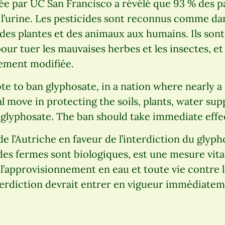
e par UC San Francisco a révélé que 93 % des pa
 l’urine. Les pesticides sont reconnus comme d
 des plantes et des animaux aux humains. Ils sont
our tuer les mauvaises herbes et les insectes, e
uement modifiée.
vote to ban glyphosate, in a nation where nearly a
tal move in protecting the soils, plants, water supp
f glyphosate. The ban should take immediate effe
de l’Autriche en faveur de l’interdiction du glyp
des fermes sont biologiques, est une mesure vit
s, l’approvisionnement en eau et toute vie contre 
terdiction devrait entrer en vigueur immédiatem