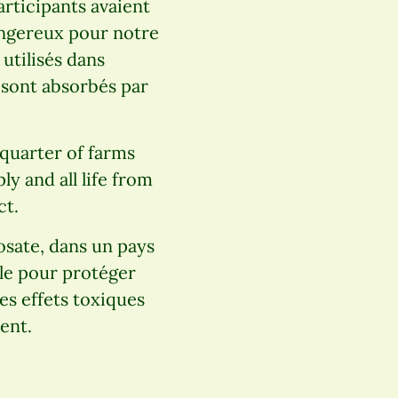
rticipants avaient
angereux pour notre
 utilisés dans
t sont absorbés par
 quarter of farms
ly and all life from
ct.
hosate, dans un pays
ale pour protéger
les effets toxiques
ent.