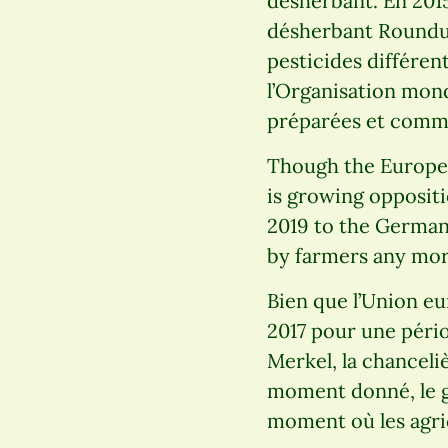
désherbant. En 2015
désherbant Roundu
pesticides différen
l’Organisation mond
préparées et comm
Though the Europea
is growing oppositi
2019 to the German
by farmers any mor
Bien que l’Union eu
2017 pour une périod
Merkel, la chanceli
moment donné, le gl
moment où les agric