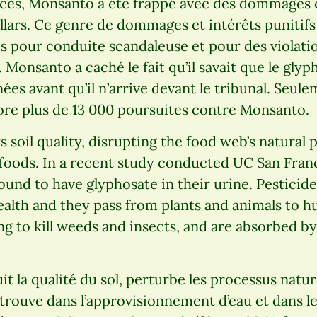
cès, Monsanto a été frappé avec des dommages et
ollars. Ce genre de dommages et intérêts punitif
pour conduite scandaleuse et pour des violation
r. Monsanto a caché le fait qu’il savait que le glyp
ées avant qu’il n’arrive devant le tribunal. Seul
ncore plus de 13 000 poursuites contre Monsanto.
 soil quality, disrupting the food web’s natural 
 foods. In a recent study conducted UC San Fran
ound to have glyphosate in their urine. Pesticid
ealth and they pass from plants and animals to 
 to kill weeds and insects, and are absorbed by
t la qualité du sol, perturbe les processus natur
etrouve dans l’approvisionnement d’eau et dans l