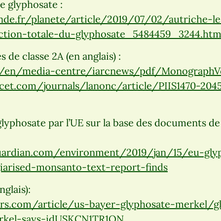
le glyphosate :
de.fr/planete/article/2019/07/02/autriche-l
iction-totale-du-glyphosate_5484459_3244.htm
 de classe 2A (en anglais) :
fr/en/media-centre/iarcnews/pdf/MonographVo
et.com/journals/lanonc/article/PIIS1470-2045
lyphosate par l’UE sur la base des documents d
ardian.com/environment/2019/jan/15/eu-glyp
iarised-monsanto-text-report-finds
glais):
rs.com/article/us-bayer-glyphosate-merkel/gl
erkel-says-idUSKCN1TR1QN