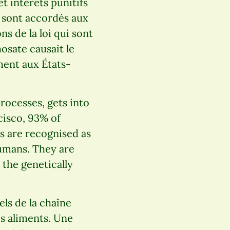
 intérêts punitifs
s sont accordés aux
s de la loi qui sont
hosate causait le
ement aux États-
processes, gets into
cisco, 93% of
es are recognised as
humans. They are
 the genetically
els de la chaîne
es aliments. Une