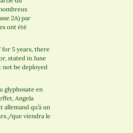
artie du
e nombreux
sse 2A) par
es ont été
for 5 years, there
r, stated in June
t not be deployed
du glyphosate en
effet, Angela
nt allemand qu’à un
urs./que viendra le