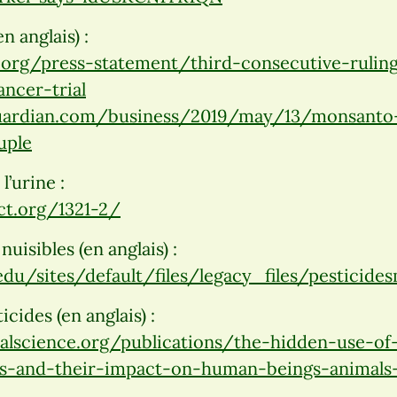
n anglais) :
org/press-statement/third-consecutive-ruling
ncer-trial
uardian.com/business/2019/may/13/monsanto-
uple
l’urine :
ct.org/1321-2/
nuisibles (en anglais) :
du/sites/default/files/legacy_files/pesticide
cides (en anglais) :
lscience.org/publications/the-hidden-use-of-
s-and-their-impact-on-human-beings-animals