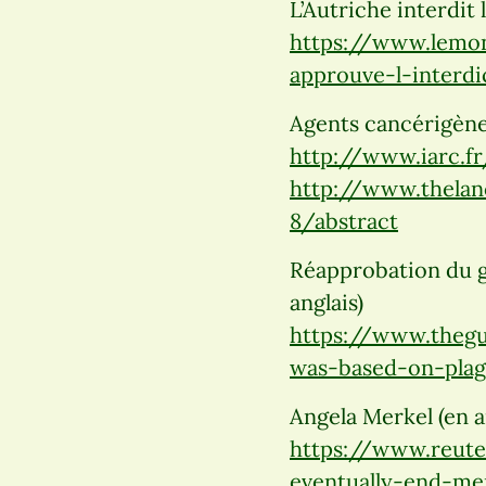
L’Autriche interdit 
https://www.lemon
approuve-l-interd
Agents cancérigènes
http://www.iarc.
http://www.thelanc
8/abstract
Réapprobation du g
anglais)
https://www.thegu
was-based-on-plag
Angela Merkel (en an
https://www.reute
eventually-end-m