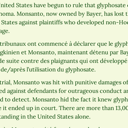
nited States have begun to rule that glyphosate
ma. Monsanto, now owned by Bayer, has lost thr
d States against plaintiffs who developed non-H
age.
 tribunaux ont commencé à déclarer que le glyph
inien et Monsanto, maintenant détenu par Baye
s de suite contre des plaignants qui ont dévelo
de/après l’utilisation du glyphosate.
trial, Monsanto was hit with punitive damages of
d against defendants for outrageous conduct and
rd to detect. Monsanto hid the fact it knew glyp
 it ended up in court. There are more than 13,0
tanding in the United States alone.