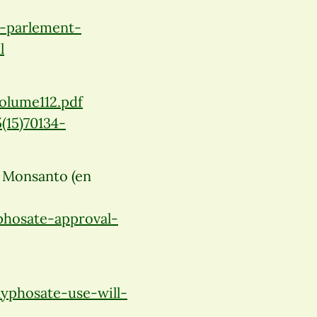
e-parlement-
l
lume112.pdf
(15)70134-
e Monsanto (en
hosate-approval-
yphosate-use-will-