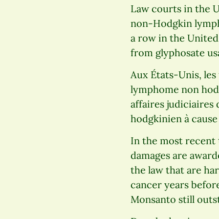
Law courts in the U
non-Hodgkin lympho
a row in the Unite
from glyphosate us
Aux États-Unis, les
lymphome non hodgk
affaires judiciaire
hodgkinien à cause 
In the most recent 
damages are awarde
the law that are ha
cancer years before
Monsanto still outs