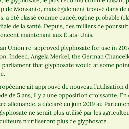
, le glyphosate, le plus reconnu comme faisant p
p de Monsanto, mais également trouvé dans d
ts, a été classé comme cancérogène probable (cla
iale de la santé. Depuis, des milliers de poursuit
encent maintenant aux États-Unis.
n Union re-approved glyphosate for use in 2017 
on. Indeed, Angela Merkel, the German Chancello
 parliament that glyphosate would at some poin
e.
ropéenne ait approuvé de nouveau l’utilisation 
e de 5 ans, il y a une opposition croissante. En 
ère allemande, a déclaré en juin 2019 au Parleme
yphosate ne serait plus utilisé par les agriculte
ulteurs n’utiliseront plus de glyphosate.