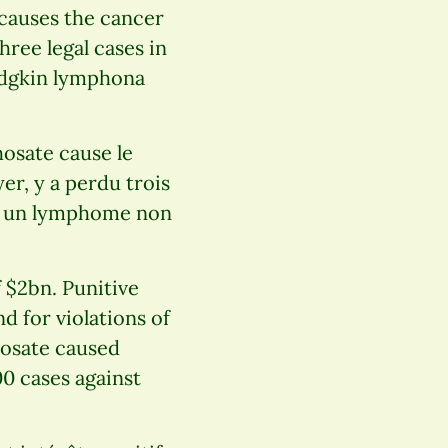
 causes the cancer
ee legal cases in
odgkin lymphona
osate cause le
r, y a perdu trois
ppé un lymphome non
 $2bn. Punitive
 for violations of
hosate caused
00 cases against