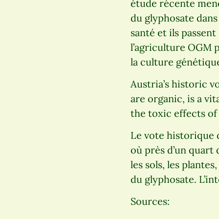
étude récente mené
du glyphosate dans
santé et ils passent
l’agriculture OGM p
la culture génétiq
Austria’s historic 
are organic, is a vi
the toxic effects o
Le vote historique 
où près d’un quart 
les sols, les plante
du glyphosate. L’in
Sources: