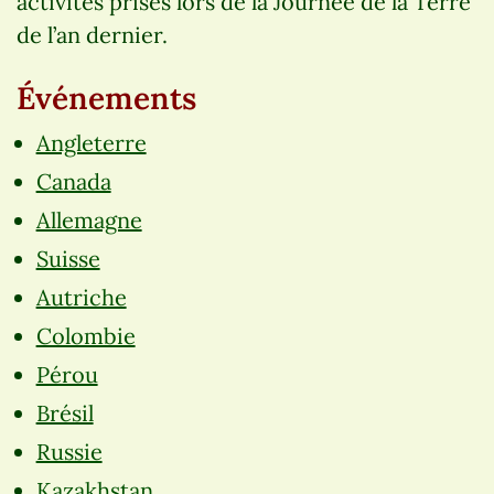
activités prises lors de la Journée de la Terre
de l’an dernier.
Événements
Angleterre
Canada
Allemagne
Suisse
Autriche
Colombie
Pérou
Brésil
Russie
Kazakhstan