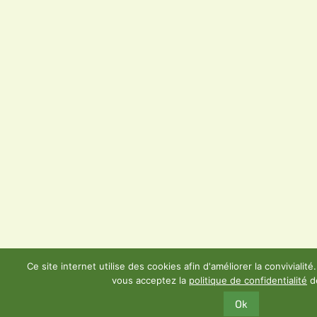
Ce site internet utilise des cookies afin d'améliorer la convivialité.
vous acceptez la
politique de confidentialité
d
Ok