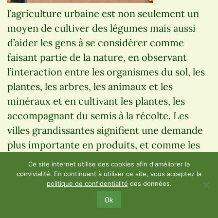
l’agriculture urbaine est non seulement un
moyen de cultiver des légumes mais aussi
d’aider les gens à se considérer comme
faisant partie de la nature, en observant
l’interaction entre les organismes du sol, les
plantes, les arbres, les animaux et les
minéraux et en cultivant les plantes, les
accompagnant du semis à la récolte. Les
villes grandissantes signifient une demande
plus importante en produits, et comme les
espaces sont petits, le rendement doit être
Ce site internet utilise des cookies afin d'améliorer la
élevé. L’agriculture urbaine répond à ce
convivialité. En continuant à utiliser ce site, vous acceptez la
politique de confidentialité
des données.
besoin en produisant des produits de grande
Ok
qualité. Dans l’agriculture conventionnelle,
tout ce qui perturbe la récolte est vu comme