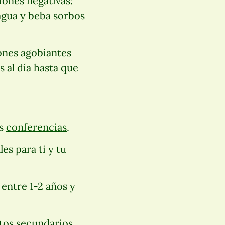
iones negativas:
agua y beba sorbos
ones agobiantes
s al día hasta que
as
conferencias
.
es para ti y tu
 entre 1-2 años y
tos secundarios,