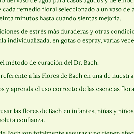
do del vaso de agua para casos agudos y de emoc
 cada remedio floral seleccionado a un vaso de 
einta minutos hasta cuando sientas mejoría.
iciones de estrés más duraderas y otras condici
la individualizada, en gotas o espray, varias vece
el método de curación del Dr. Bach.
referente a las Flores de Bach en una de nuestr
os y aprenda el uso correcto de las esencias floral
sar las flores de Bach en infantes, niñas y niños
oluta confianza.
de Bach son totalmente seguras y no tienen efec