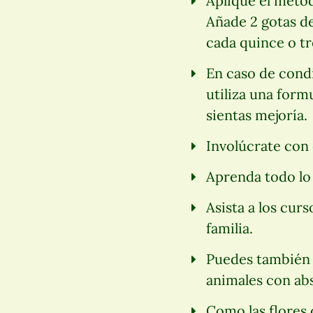
Aplique el méto
Añade 2 gotas de
cada quince o tr
En caso de cond
utiliza una formu
sientas mejoría.
Involúcrate con 
Aprenda todo lo 
Asista a los curs
familia.
Puedes también u
animales con abs
Como las flores 