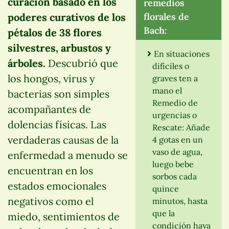
curación basado en los
remedios
poderes curativos de los
florales de
Bach:
pétalos de 38 flores
silvestres, arbustos y
En situaciones
árboles.
Descubrió que
difíciles o
los hongos, virus y
graves ten a
mano el
bacterias son simples
Remedio de
acompañantes de
urgencias o
dolencias físicas. Las
Rescate: Añade
verdaderas causas de la
4 gotas en un
vaso de agua,
enfermedad a menudo se
luego bebe
encuentran en los
sorbos cada
estados emocionales
quince
negativos como el
minutos, hasta
que la
miedo, sentimientos de
condición haya