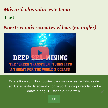
Más artículos sobre este tema
5G
Nuestros más recientes vídeos (en inglés)
Este sitio web utiliza cookies para mejorar las facilidades de
All videos
uso. Usted está de acuerdo con la
política de privacidad
de los
Artículos recientes
datos al seguir usando el sitio web.
El efecto de contagio: fomentar la riqueza de la vida
Ok
marina