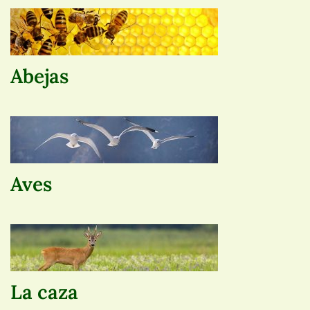
Abejas
Aves
La caza