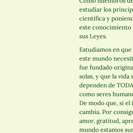
Como miembros de 
estudiar los princi
científica y poniend
este conocimiento p
sus Leyes.
Estudiamos en que 
este mundo necesita
fue fundado origina
solas, y que la vida
dependen de TODA l
como seres humanos.
De modo que, si el 
cambia. Por consigu
amor, gratitud, apr
mundo estamos sum