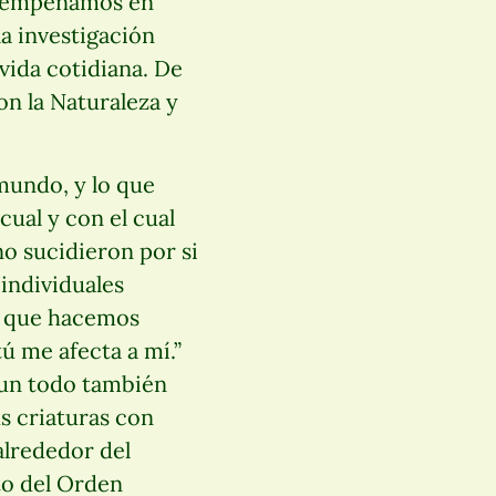
s empeñamos en
la investigación
 vida cotidiana. De
n la Naturaleza y
mundo, y lo que
cual y con el cual
no sucidieron por si
 individuales
o que hacemos
ú me afecta a mí.”
 un todo también
s criaturas con
alrededor del
o del Orden