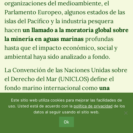
organizaciones del medioambiente, el
Parlamento Europeo, algunos estados de las
islas del Pacífico y la industria pesquera
hacen
un llamado a la moratoria global sobre
la minería en aguas marinas
profundas
hasta que el impacto económico, social y
ambiental haya sido analizado a fondo.
La Convención de las Naciones Unidas sobre
el Derecho del Mar (UNICLOS) define el
fondo marino internacional como
una
herencia común de la humanidad
. Esto
Este sitio web utiliza cookies para mejorar las facilidades de
significa que los océanos son de interés para
uso. Usted está de acuerdo con la
política de privacidad
de los
datos al seguir usando el sitio web.
cada uno de nosotros y para todos en
Ok
conjunto, porque todo está conectado con
todo lo demás.