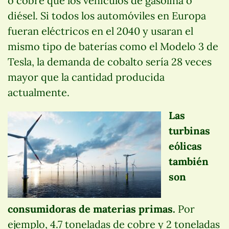
o cobre que los vehículos de gasolina o
diésel. Si todos los automóviles en Europa
fueran eléctricos en el 2040 y usaran el
mismo tipo de baterías como el Modelo 3 de
Tesla, la demanda de cobalto sería 28 veces
mayor que la cantidad producida
actualmente.
Las
turbinas
eólicas
también
son
consumidoras de materias primas.
Por
ejemplo, 4.7 toneladas de cobre y 2 toneladas