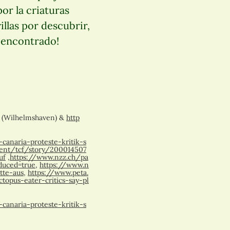
or la criaturas
llas por descubrir,
 encontrado!
ea (Wilhelmshaven) &
http
canaria-proteste-kritik-s
sent/tcf/story/200014507
uf
,
https://www.nzz.ch/pa
duced=true
,
https://www.n
tte-aus
,
https://www.peta.
pus-eater-critics-say-pl
canaria-proteste-kritik-s