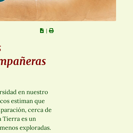
∣
s
compañeras
ersidad en nuestro
ficos estiman que
paración, cerca de
a Tierra es un
s menos exploradas.