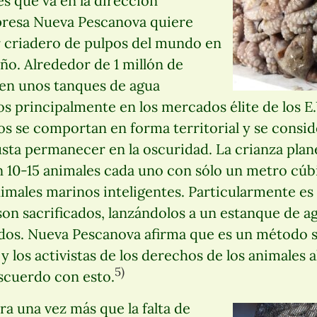
s que va en la dirección
presa Nueva Pescanova quiere
r criadero de pulpos del mundo en
ño. Alrededor de 1 millón de
 en unos tanques de agua
s principalmente en los mercados élite de los E.
s se comportan en forma territorial y se consi
gusta permanecer en la oscuridad. La crianza pla
 10-15 animales cada uno con sólo un metro cúb
nimales marinos inteligentes. Particularmente es
on sacrificados, lanzándolos a un estanque de ag
dos. Nueva Pescanova afirma que es un método s
 y los activistas de los derechos de los animales 
5)
scuerdo con esto.
a una vez más que la falta de