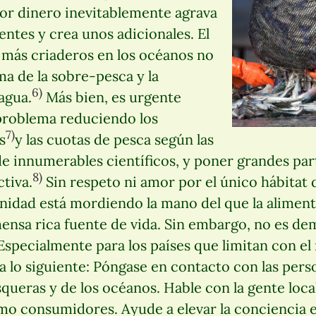
por dinero inevitablemente agrava
entes y crea unos adicionales. El
 más criaderos en los océanos no
ma de la sobre-pesca y la
6)
agua.
Más bien, es urgente
 problema reduciendo los
7)
s
y las cuotas de pesca según las
 innumerables científicos, y poner grandes par
8)
tiva.
Sin respeto ni amor por el único hábitat 
anidad está mordiendo la mano del que la alime
ensa rica fuente de vida. Sin embargo, no es de
specialmente para los países que limitan con el 
ica lo siguiente: Póngase en contacto con las per
queras y de los océanos. Hable con la gente loc
mo consumidores. Ayude a elevar la conciencia e