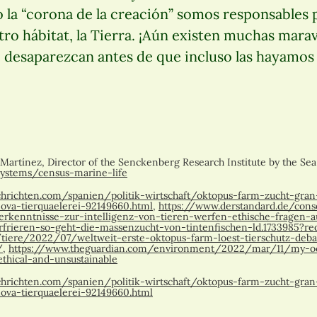
la “corona de la creación” somos responsables p
o hábitat, la Tierra. ¡Aún existen muchas maravi
desaparezcan antes de que incluso las hayamos
 Martínez, Director of the Senckenberg Research Institute by the S
systems/census-marine-life
hrichten.com/spanien/politik-wirtschaft/oktopus-farm-zucht-gran-
ova-tierquaelerei-92149660.html
,
https://www.derstandard.de/con
rkenntnisse-zur-intelligenz-von-tieren-werfen-ethische-fragen-a
frieren-so-geht-die-massenzucht-von-tintenfischen-ld.1733985?re
/tiere/2022/07/weltweit-erste-oktopus-farm-loest-tierschutz-deba
/
,
https://www.theguardian.com/environment/2022/mar/11/my-octo
thical-and-unsustainable
hrichten.com/spanien/politik-wirtschaft/oktopus-farm-zucht-gran-
ova-tierquaelerei-92149660.html