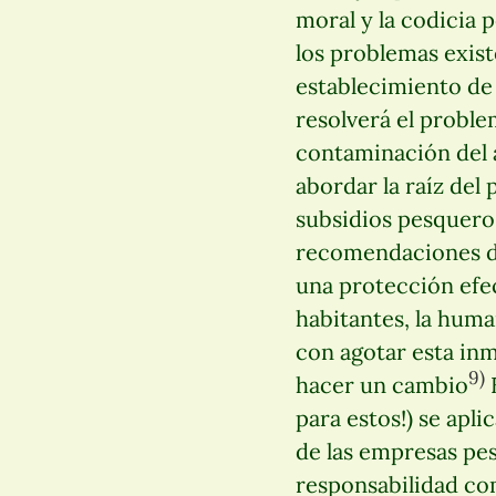
moral y la codicia 
los problemas exist
establecimiento de
resolverá el proble
contaminación del 
abordar la raíz del
subsidios pesquero
recomendaciones de
una protección efec
habitantes, la hum
con agotar esta inm
9)
hacer un cambio
E
para estos!) se apl
de las empresas pes
responsabilidad co