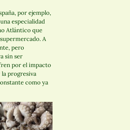
España, por ejemplo,
 una especialidad
no Atlántico que
l supermercado. A
nte, pero
a sin ser
fren por el impacto
 la progresiva
 constante como ya