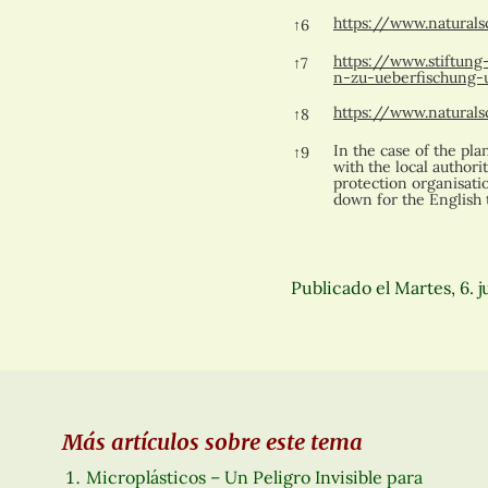
https://www.natural
↑
6
https://www.stiftun
↑
7
n-zu-ueberfischung-
https://www.natural
↑
8
In the case of the pl
↑
9
with the local authori
protection organisat
down for the English t
Publicado el
Martes, 6. 
Más artículos sobre este tema
Microplásticos – Un Peligro Invisible para