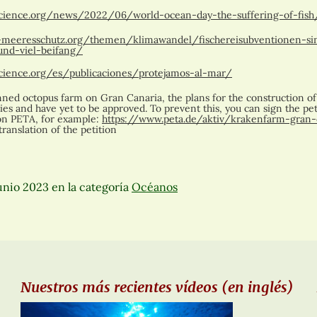
science.org/news/2022/06/world-ocean-day-the-suffering-of-fish
g-meeresschutz.org/themen/klimawandel/fischereisubventionen-sin
und-viel-beifang/
science.org/es/publicaciones/protejamos-al-mar/
anned octopus farm on Gran Canaria, the plans for the construction of
ties and have yet to be approved. To prevent this, you can sign the pe
ion PETA, for example:
https://www.peta.de/aktiv/krakenfarm-gran-
ranslation of the petition
junio 2023
en la categoría
Océanos
Nuestros más recientes vídeos (en inglés)