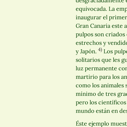
desgraciadamente e
equivocada. La em
inaugurar el prime
Gran Canaria este a
pulpos son criados
estrechos y vendido
4)
y Japón.
Los pulpo
solitarios que les 
luz permanente con
martirio para los a
como los animales s
mínimo de tres gra
pero los científicos
mundo están en de
Éste ejemplo muestr