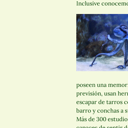
Inclusive conocemo
poseen una memoria
previsión, usan he
escapar de tarros c
barro y conchas a 
Más de 300 estudio
capaces de sentir d