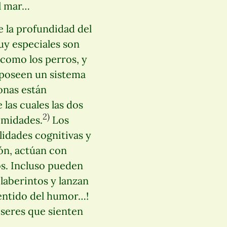
el mar…
e la profundidad del
uy especiales son
 como los perros, y
 poseen un sistema
onas están
 las cuales las dos
2)
emidades.
Los
idades cognitivas y
ón, actúan con
os. Incluso pueden
laberintos y lanzan
sentido del humor…!
 seres que sienten