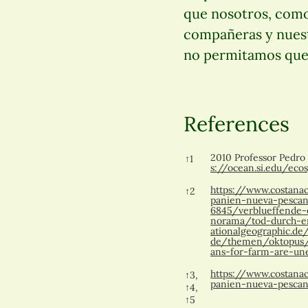
que nosotros, como 
compañeras y nuestr
no permitamos que 
References
References
2010 Professor Pedro
↑
1
s://ocean.si.edu/eco
https://www.costanac
↑
2
panien-nueva-pescan
6845/verblueffende-e
norama/tod-durch-er
ationalgeographic.de
de/themen/oktopus
ans-for-farm-are-une
https://www.costanac
↑
3,
panien-nueva-pescan
↑
4,
↑
5