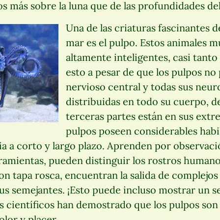
s más sobre la luna que de las profundidades d
Una de las criaturas fascinantes d
mar es el pulpo. Estos animales m
altamente inteligentes, casi tanto
esto a pesar de que los pulpos no
nervioso central y todas sus neur
distribuidas en todo su cuerpo, de
terceras partes están en sus extr
pulpos poseen considerables habil
 a corto y largo plazo. Aprenden por observaci
rramientas, pueden distinguir los rostros human
on tapa rosca, encuentran la salida de complejos 
sus semejantes. ¡Esto puede incluso mostrar un 
s científicos han demostrado que los pulpos son
olor y placer.