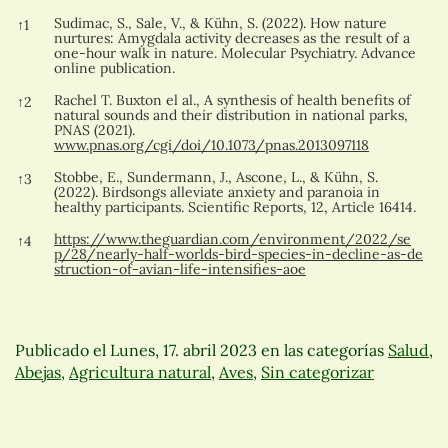
References
Sudimac, S., Sale, V., & Kühn, S. (2022). How nature
↑
1
nurtures: Amygdala activity decreases as the result of a
one-hour walk in nature. Molecular Psychiatry. Advance
online publication.
Rachel T. Buxton el al., A synthesis of health benefits of
↑
2
natural sounds and their distribution in national parks,
PNAS (2021).
www.pnas.org/cgi/doi/10.1073/pnas.2013097118
Stobbe, E., Sundermann, J., Ascone, L., & Kühn, S.
↑
3
(2022). Birdsongs alleviate anxiety and paranoia in
healthy participants. Scientific Reports, 12, Article 16414.
https://www.theguardian.com/environment/2022/se
↑
4
p/28/nearly-half-worlds-bird-species-in-decline-as-de
struction-of-avian-life-intensifies-aoe
Publicado el
Lunes, 17. abril 2023
en las categorías
Salud
,
Abejas
,
Agricultura natural
,
Aves
,
Sin categorizar