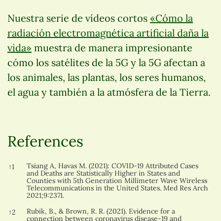
Nuestra serie de vídeos cortos
«Cómo la
radiación electromagnética artificial daña la
vida»
muestra de manera impresionante
cómo los satélites de la 5G y la 5G afectan a
los animales, las plantas, los seres humanos,
el agua y también a la atmósfera de la Tierra.
References
References
Tsiang A, Havas M. (2021): COVID-19 Attributed Cases
↑
1
and Deaths are Statistically Higher in States and
Counties with 5th Generation Millimeter Wave Wireless
Telecommunications in the United States. Med Res Arch
2021;9:2371.
Rubik, B., & Brown, R. R. (2021). Evidence for a
↑
2
connection between coronavirus disease-19 and