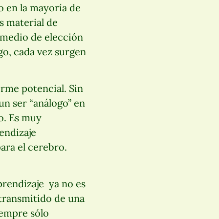
o en la mayoría de
s material de
 medio de elección
go, cada vez surgen
orme potencial. Sin
n ser “análogo” en
lo. Es muy
endizaje
ara el cerebro.
prendizaje ya no es
 transmitido de una
iempre sólo