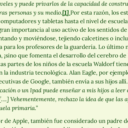
eles y puede privarlos de la capacidad de constru
tras personas y su medio.
[1]
Por esta razón, los e
computadores y tabletas hasta el nivel de escuel
gran importancia al uso activo de los sentidos de 
cantando y moviéndose, tejiendo calcetines o incl
ela para los profesores de la guardería. Lo último n
, ¡sino que fomenta el desarrollo del cerebro d
tas partes de los niños de la escuela Waldorf tie
 la industria tecnológica. Alan Eagle, por ejempl
utivas de Google, también envía a sus hijos allí
cación o un Ipad puede enseñar a mis hijos a leer 
 [….] Vehementemente, rechazo la idea de que las 
uela primaria.”
r de Apple, también fue considerado un padre de 