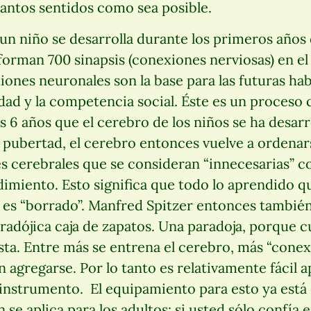
antos sentidos como sea posible.
un niño se desarrolla durante los primeros años d
forman 700 sinapsis (conexiones nerviosas) en e
ones neuronales son la base para las futuras hab
idad y la competencia social. Éste es un proceso 
os 6 años que el cerebro de los niños se ha desar
a pubertad, el cerebro entonces vuelve a ordenar
s cerebrales que se consideran “innecesarias” co
imiento. Esto significa que todo lo aprendido q
es “borrado”. Manfred Spitzer entonces tambié
adójica caja de zapatos. Una paradoja, porque c
sta. Entre más se entrena el cerebro, más “cone
 agregarse. Por lo tanto es relativamente fácil 
instrumento. El equipamiento para esto ya está 
 se aplica para los adultos: si usted sólo confía 