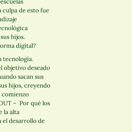
 escuelas
a culpa de esto fue
dizaje
ecnológica
sus hijos.
orma digital?
a tecnología.
l objetivo deseado
cuando sacan sus
sus hijos, creyendo
un comienzo
G-OUT – Por qué los
 la alta
 el desarrollo de