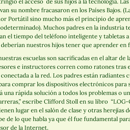
ingió el acceso de sus hijos a la tecnología. Las
evan su nombre fracasaron en los Países Bajos. (L
r Portátil sino mucho más el principio de apren
determinado). Muchos padres en la industria t
n el tiempo del teléfono inteligente y tabletas a 
deberían nuestros hijos tener que aprender en f
estras escuelas son sacrificadas en el altar de l
sores e instructores corren como ratones tras e
 conectada a la red. Los padres están radiantes 
 para comprar los dispositivos electrónicos para 
rá una rápida solución a todos los problemas o 
rreras,” escribe Clifford Stoll en su libro “LO
en lugar en el salón de clase y otras herejías de
abe de lo que habla ya que él fue fundamental para
sor de la Internet.