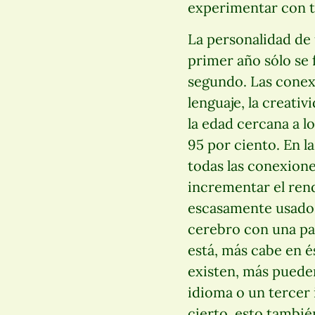
experimentar con t
La personalidad de 
primer año sólo se 
segundo. Las conexi
lenguaje, la creativ
la edad cercana a l
95 por ciento. En l
todas las conexione
incrementar el rend
escasamente usado 
cerebro con una par
está, más cabe en é
existen, más pueden
idioma o un tercer 
cierto, esto también