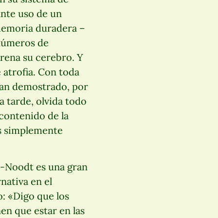
ante uso de un
 memoria duradera –
 números de
trena su cerebro. Y
 atrofia. Con toda
 han demostrado, por
 tarde, olvida todo
 contenido de la
es simplemente
t-Noodt es una gran
nativa en el
o: «Digo que los
nen que estar en las