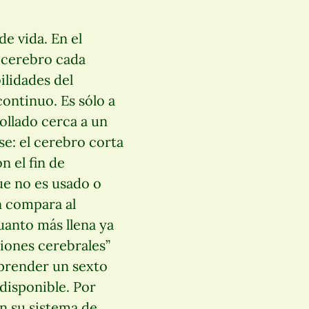
e vida. En el
l cerebro cada
ilidades del
continuo. Es sólo a
rollado cerca a un
se: el cerebro corta
n el fin de
ue no es usado o
n compara al
uanto más llena ya
xiones cerebrales”
aprender un sexto
disponible. Por
en su sistema de