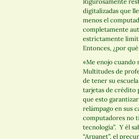
Rigurosamente restr
digitalizadas que ll
menos el computado
completamente auto
estrictamente limita
Entonces, ¿por qué 
«Me enojo cuando nu
Multitudes de profe
de tener su escuela
tarjetas de crédito
que esto garantiza
relámpago en sus ca
computadores no tien
tecnología”. Y él s
“Arpanet”, el precur