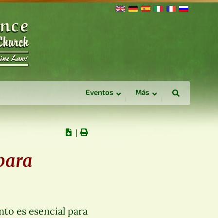
Eventos
Más
∣
 para
to es esencial para