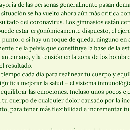
mayoría de las personas generalmente pasan dem
 situación se ha vuelto ahora aún más crítica con
ltado del coronavirus. Los gimnasios están cerr
puede estar ergonómicamente dispuesto, el ejerci
o punto, o si hay un toque de queda, ninguno en 
nte de la pelvis que constituye la base de la está
antemano, y la tensión en la zona de los hombros
l resultado.
iempo cada día para realinear tu cuerpo y equil
ignifica mejorar la salud – el sistema inmunológi
y equilibrar las emociones. Incluso unos pocos eje
a tu cuerpo de cualquier dolor causado por la in
nto, para tener más flexibilidad e incrementar t