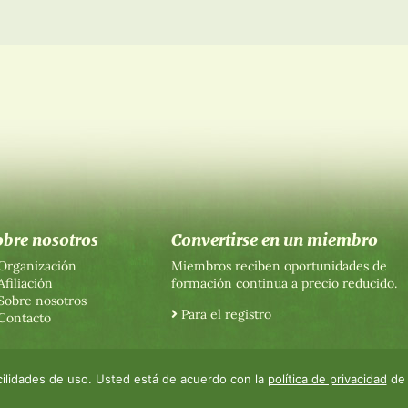
obre nosotros
Convertirse en un miembro
Organización
Miembros reciben oportunidades de
Afiliación
formación continua a precio reducido.
Sobre nosotros
Para el registro
Contacto
facilidades de uso. Usted está de acuerdo con la
política de privacidad
de 
 datos