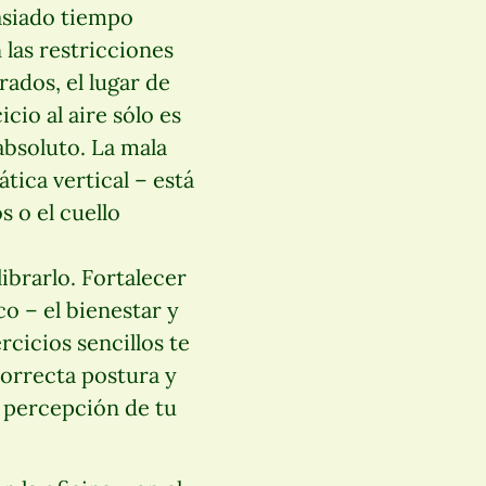
asiado tiempo
 las restricciones
ados, el lugar de
cio al aire sólo es
absoluto. La mala
tica vertical – está
 o el cuello
ibrarlo. Fortalecer
co – el bienestar y
rcicios sencillos te
correcta postura y
u percepción de tu